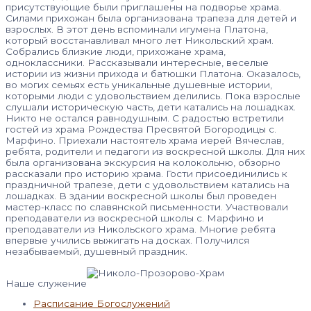
присутствующие были приглашены на подворье храма.
Силами прихожан была организована трапеза для детей и
взрослых. В этот день вспоминали игумена Платона,
который восстанавливал много лет Никольский храм.
Собрались близкие люди, прихожане храма,
одноклассники. Рассказывали интересные, веселые
истории из жизни прихода и батюшки Платона. Оказалось,
во могих семьях есть уникальные душевные истории,
которыми люди с удовольствием делились. Пока взрослые
слушали историческую часть, дети катались на лошадках.
Никто не остался равнодушным. С радостью встретили
гостей из храма Рождества Пресвятой Богородицы с.
Марфино. Приехали настоятель храма иерей Вячеслав,
ребята, родители и педагоги из воскресной школы. Для них
была организована экскурсия на колокольню, обзорно
рассказали про историю храма. Гости присоединились к
праздничной трапезе, дети с удовольствием катались на
лошадках. В здании воскресной школы был проведен
мастер-класс по славянской письменности. Участвовали
преподаватели из воскресной школы с. Марфино и
преподаватели из Никольского храма. Многие ребята
впервые учились выжигать на досках. Получился
незабываемый, душевный праздник.
Наше служение
Расписание Богослужений