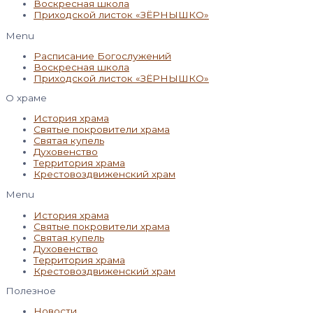
Воскресная школа
Приходской листок «ЗЁРНЫШКО»
Menu
Расписание Богослужений
Воскресная школа
Приходской листок «ЗЁРНЫШКО»
О храме
История храма
Святые покровители храма
Святая купель
Духовенство
Территория храма
Крестовоздвиженский храм
Menu
История храма
Святые покровители храма
Святая купель
Духовенство
Территория храма
Крестовоздвиженский храм
Полезное
Новости