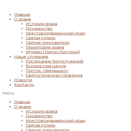
Главная
О храме
История храма
Духовенство
Крестовоздвиженский храм
Святая купель
Святые покровители
Территория храма
Игумен Платон (Кисурин)
Наше служение
Расписание Богослужений
Воскресная школа
Листок «Зёрнышко»
Святоотеческая страничка
Новости
Контакты
Menu
Главная
О храме
История храма
Духовенство
Крестовоздвиженский храм
Святая купель
Святые покровители