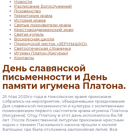
Новости
Расписание Богослужений
Духовенство
Территория храма
История храма
Святые покровители храма
Крестовоздвиженский храм
Святая купель
Воскресная школа
Приходской листок «ЗЁРНЫШКО»
Святоотеческая страничка
Игумен Платон (Кисурин)
Контакты
День славянской
письменности и День
памяти игумена Платона.
25 Мая 2025го года в Никольском храме прихожане
собрались на мероприятие, объединившее празднование
Дня славянской письменности и культуры с молитвенным
поминовением первого настоятеля храма игумена Платона
(Кисурина). Отцу Платону в этот день исполнилось бы 58
лет. После Божественной литургии прихожане крестным
ходом с пением Пасхального канона прошли к могиле
Батюшки, где была отслужена заупокойная лития. Все