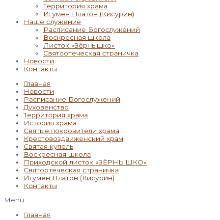
Территория храма
Игумен Платон (Кисурин)
Наше служение
Расписание Богослужений
Воскресная школа
Листок «Зёрнышко»
Святоотеческая страничка
Новости
Контакты
Главная
Новости
Расписание Богослужений
Духовенство
Территория храма
История храма
Святые покровители храма
Крестовоздвиженский храм
Святая купель
Воскресная школа
Приходской листок «ЗЁРНЫШКО»
Святоотеческая страничка
Игумен Платон (Кисурин)
Контакты
Menu
Главная