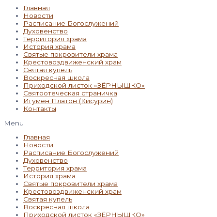
Главная
Новости
Расписание Богослужений
Духовенство
Территория храма
История храма
Святые покровители храма
Крестовоздвиженский храм
Святая купель
Воскресная школа
Приходской листок «ЗЁРНЫШКО»
Святоотеческая страничка
Игумен Платон (Кисурин)
Контакты
Menu
Главная
Новости
Расписание Богослужений
Духовенство
Территория храма
История храма
Святые покровители храма
Крестовоздвиженский храм
Святая купель
Воскресная школа
Приходской листок «ЗЁРНЫШКО»