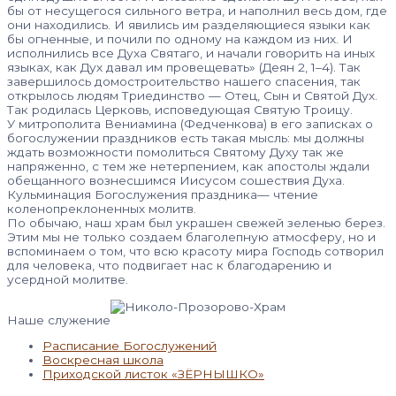
бы от несущегося сильного ветра, и наполнил весь дом, где
они находились. И явились им разделяющиеся языки как
бы огненные, и почили по одному на каждом из них. И
исполнились все Духа Святаго, и начали говорить на иных
языках, как Дух давал им провещевать» (Деян 2, 1–4). Так
завершилось домостроительство нашего спасения, так
открылось людям Триединство — Отец, Сын и Святой Дух.
Так родилась Церковь, исповедующая Святую Троицу.
У митрополита Вениамина (Федченкова) в его записках о
богослужении праздников есть такая мысль: мы должны
ждать возможности помолиться Святому Духу так же
напряженно, с тем же нетерпением, как апостолы ждали
обещанного вознесшимся Иисусом сошествия Духа.
Кульминация Богослужения праздника— чтение
коленопреклоненных молитв.
По обычаю, наш храм был украшен свежей зеленью берез.
Этим мы не только создаем благолепную атмосферу, но и
вспоминаем о том, что всю красоту мира Господь сотворил
для человека, что подвигает нас к благодарению и
усердной молитве.
Наше служение
Расписание Богослужений
Воскресная школа
Приходской листок «ЗЁРНЫШКО»