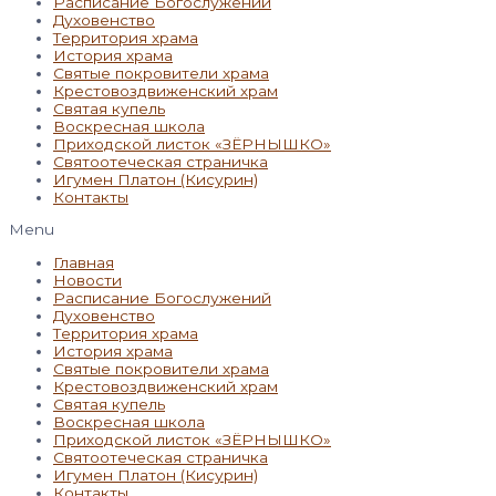
Расписание Богослужений
Духовенство
Территория храма
История храма
Святые покровители храма
Крестовоздвиженский храм
Святая купель
Воскресная школа
Приходской листок «ЗЁРНЫШКО»
Святоотеческая страничка
Игумен Платон (Кисурин)
Контакты
Menu
Главная
Новости
Расписание Богослужений
Духовенство
Территория храма
История храма
Святые покровители храма
Крестовоздвиженский храм
Святая купель
Воскресная школа
Приходской листок «ЗЁРНЫШКО»
Святоотеческая страничка
Игумен Платон (Кисурин)
Контакты