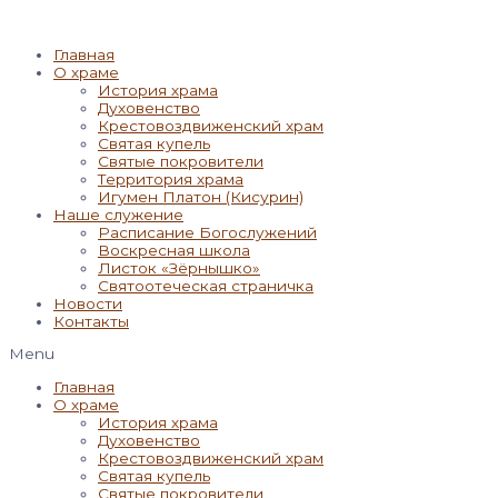
Главная
О храме
История храма
Духовенство
Крестовоздвиженский храм
Святая купель
Святые покровители
Территория храма
Игумен Платон (Кисурин)
Наше служение
Расписание Богослужений
Воскресная школа
Листок «Зёрнышко»
Святоотеческая страничка
Новости
Контакты
Menu
Главная
О храме
История храма
Духовенство
Крестовоздвиженский храм
Святая купель
Святые покровители