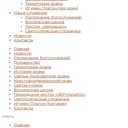
Территория храма
Игумен Платон (Кисурин)
Наше служение
Расписание Богослужений
Воскресная школа
Листок «Зёрнышко»
Святоотеческая страничка
Новости
Контакты
Главная
Новости
Расписание Богослужений
Духовенство
Территория храма
История храма
Святые покровители храма
Крестовоздвиженский храм
Святая купель
Воскресная школа
Приходской листок «ЗЁРНЫШКО»
Святоотеческая страничка
Игумен Платон (Кисурин)
Контакты
Menu
Главная