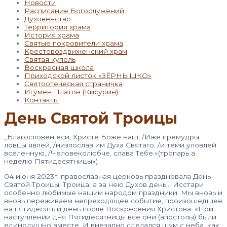
Новости
Расписание Богослужений
Духовенство
Территория храма
История храма
Святые покровители храма
Крестовоздвиженский храм
Святая купель
Воскресная школа
Приходской листок «ЗЁРНЫШКО»
Святоотеческая страничка
Игумен Платон (Кисурин)
Контакты
День Святой Троицы
,,Благословен еси, Христе Боже наш, /Иже премудры
ловцы явлей, /низпослав им Духа Святаго, /и теми уловлей
вселенную, /Человеколюбче, слава Тебе.»(тропарь а
неделю Пятидесятницы»)
04 июня 2023г. православная церковь праздновала День
Святой Троицы. Троица, а за нею Духов день… Исстари
особенно любимые нашим народом праздники. Мы вновь и
вновь переживаем непреходящее событие, произошедшее
на пятидесятый день после Воскресения Христова: «При
наступлении дня Пятидесятницы все они (апостолы) были
единодушно вместе. И внезапно сделался шум с неба, как