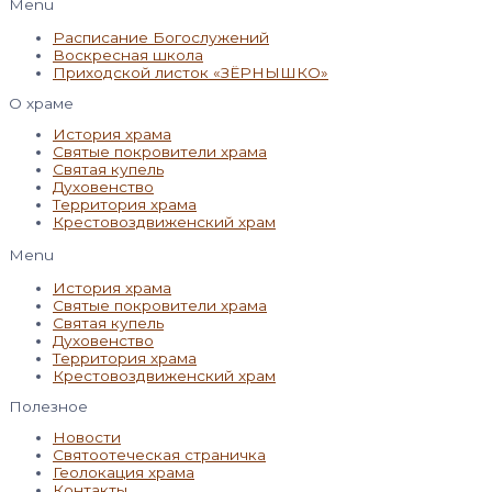
Menu
Расписание Богослужений
Воскресная школа
Приходской листок «ЗЁРНЫШКО»
О храме
История храма
Святые покровители храма
Святая купель
Духовенство
Территория храма
Крестовоздвиженский храм
Menu
История храма
Святые покровители храма
Святая купель
Духовенство
Территория храма
Крестовоздвиженский храм
Полезное
Новости
Святоотеческая страничка
Геолокация храма
Контакты