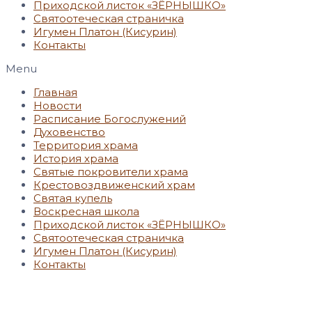
Приходской листок «ЗЁРНЫШКО»
Святоотеческая страничка
Игумен Платон (Кисурин)
Контакты
Menu
Главная
Новости
Расписание Богослужений
Духовенство
Территория храма
История храма
Святые покровители храма
Крестовоздвиженский храм
Святая купель
Воскресная школа
Приходской листок «ЗЁРНЫШКО»
Святоотеческая страничка
Игумен Платон (Кисурин)
Контакты