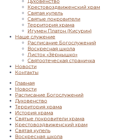
Духовенство
Крестовоздвиженский храм
Святая купель
Святые покровители
Территория храма
Игумен Платон (Кисурин)
Наше служение
Расписание Богослужений
Воскресная школа
Листок «Зёрнышко»
Святоотеческая страничка
Новости
Контакты
Главная
Новости
Расписание Богослужений
Духовенство
Территория храма
История храма
Святые покровители храма
Крестовоздвиженский храм
Святая купель
Воскресная школа