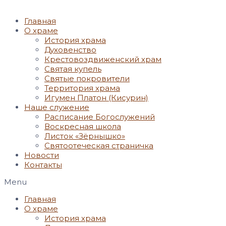
Главная
О храме
История храма
Духовенство
Крестовоздвиженский храм
Святая купель
Святые покровители
Территория храма
Игумен Платон (Кисурин)
Наше служение
Расписание Богослужений
Воскресная школа
Листок «Зёрнышко»
Святоотеческая страничка
Новости
Контакты
Menu
Главная
О храме
История храма