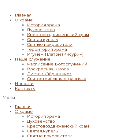
Главная
О храме
История храма
Духовенство
Крестовоздвиженский храм
Святая купель
Святые покровители
Территория храма
Игумен Платон (Кисурин)
Наше служение
Расписание Богослужений
Воскресная школа
Листок «Зёрнышко»
Святоотеческая страничка
Новости
Контакты
Menu
Главная
О храме
История храма
Духовенство
Крестовоздвиженский храм
Святая купель
Святые покровители