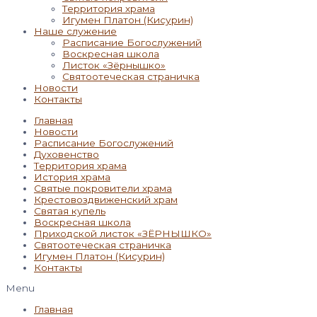
Территория храма
Игумен Платон (Кисурин)
Наше служение
Расписание Богослужений
Воскресная школа
Листок «Зёрнышко»
Святоотеческая страничка
Новости
Контакты
Главная
Новости
Расписание Богослужений
Духовенство
Территория храма
История храма
Святые покровители храма
Крестовоздвиженский храм
Святая купель
Воскресная школа
Приходской листок «ЗЁРНЫШКО»
Святоотеческая страничка
Игумен Платон (Кисурин)
Контакты
Menu
Главная