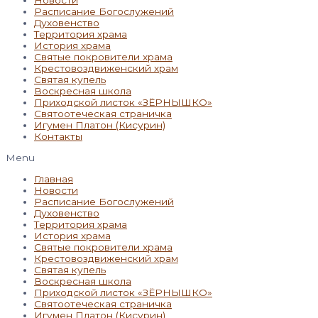
Новости
Расписание Богослужений
Духовенство
Территория храма
История храма
Святые покровители храма
Крестовоздвиженский храм
Святая купель
Воскресная школа
Приходской листок «ЗЁРНЫШКО»
Святоотеческая страничка
Игумен Платон (Кисурин)
Контакты
Menu
Главная
Новости
Расписание Богослужений
Духовенство
Территория храма
История храма
Святые покровители храма
Крестовоздвиженский храм
Святая купель
Воскресная школа
Приходской листок «ЗЁРНЫШКО»
Святоотеческая страничка
Игумен Платон (Кисурин)