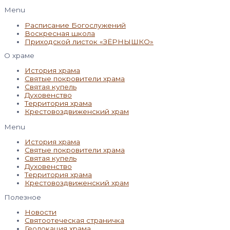
Menu
Расписание Богослужений
Воскресная школа
Приходской листок «ЗЁРНЫШКО»
О храме
История храма
Святые покровители храма
Святая купель
Духовенство
Территория храма
Крестовоздвиженский храм
Menu
История храма
Святые покровители храма
Святая купель
Духовенство
Территория храма
Крестовоздвиженский храм
Полезное
Новости
Святоотеческая страничка
Геолокация храма