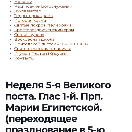
Новости
Расписание Богослужений
Духовенство
Территория храма
История храма
Святые покровители храма
Крестовоздвиженский храм
Святая купель
Воскресная школа
Приходской листок «ЗЁРНЫШКО»
Святоотеческая страничка
Игумен Платон (Кисурин)
Контакты
Неделя 5-я Великого
поста. Глас 1-й. Прп.
Марии Египетской.
(переходящее
празднование в 5-ю