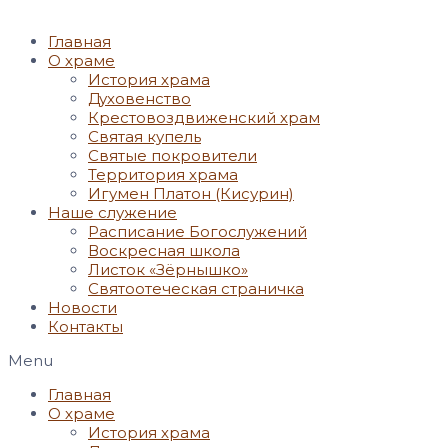
Главная
О храме
История храма
Духовенство
Крестовоздвиженский храм
Святая купель
Святые покровители
Территория храма
Игумен Платон (Кисурин)
Наше служение
Расписание Богослужений
Воскресная школа
Листок «Зёрнышко»
Святоотеческая страничка
Новости
Контакты
Menu
Главная
О храме
История храма