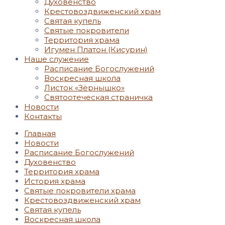
Духовенство
Крестовоздвиженский храм
Святая купель
Святые покровители
Территория храма
Игумен Платон (Кисурин)
Наше служение
Расписание Богослужений
Воскресная школа
Листок «Зёрнышко»
Святоотеческая страничка
Новости
Контакты
Главная
Новости
Расписание Богослужений
Духовенство
Территория храма
История храма
Святые покровители храма
Крестовоздвиженский храм
Святая купель
Воскресная школа