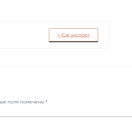
+ iCal экспорт
ные поля помечены
*