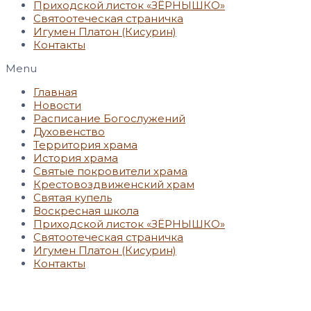
Приходской листок «ЗЁРНЫШКО»
Святоотеческая страничка
Игумен Платон (Кисурин)
Контакты
Menu
Главная
Новости
Расписание Богослужений
Духовенство
Территория храма
История храма
Святые покровители храма
Крестовоздвиженский храм
Святая купель
Воскресная школа
Приходской листок «ЗЁРНЫШКО»
Святоотеческая страничка
Игумен Платон (Кисурин)
Контакты