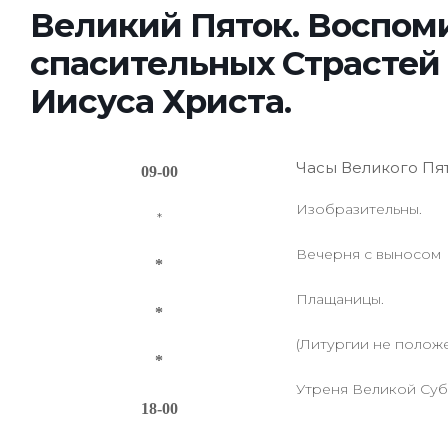
Великий Пяток. Воспом
спасительных Страстей
Иисуса Христа.
Часы Великого Пят
09-00
Изобразительны.
*
Вечерня с выносом
*
Плащаницы.
*
(Литургии не положе
*
Утреня Великой Субб
18-00