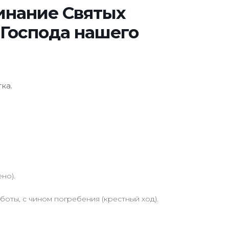
инание Святых
 Господа нашего
ка.
но).
оты, с чином погребения (крестный ход).