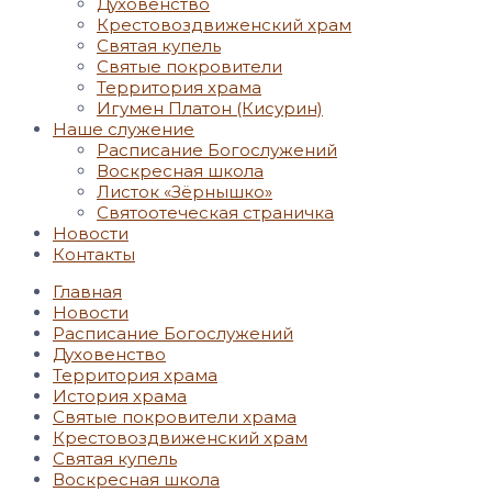
Духовенство
Крестовоздвиженский храм
Святая купель
Святые покровители
Территория храма
Игумен Платон (Кисурин)
Наше служение
Расписание Богослужений
Воскресная школа
Листок «Зёрнышко»
Святоотеческая страничка
Новости
Контакты
Главная
Новости
Расписание Богослужений
Духовенство
Территория храма
История храма
Святые покровители храма
Крестовоздвиженский храм
Святая купель
Воскресная школа