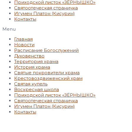
Приходской листок «ЗЁРНЫШКО»
Святоотеческая страничка
Игумен Платон (Кисурин)
Контакты
Menu
Главная
Новости
Расписание Богослужений
Духовенство
Территория храма
История храма
Святые покровители храма
Крестовоздвиженский храм
Святая купель
Воскресная школа
Приходской листок «ЗЁРНЫШКО»
Святоотеческая страничка
Игумен Платон (Кисурин)
Контакты