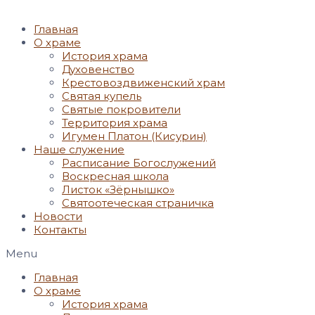
Главная
О храме
История храма
Духовенство
Крестовоздвиженский храм
Святая купель
Святые покровители
Территория храма
Игумен Платон (Кисурин)
Наше служение
Расписание Богослужений
Воскресная школа
Листок «Зёрнышко»
Святоотеческая страничка
Новости
Контакты
Menu
Главная
О храме
История храма