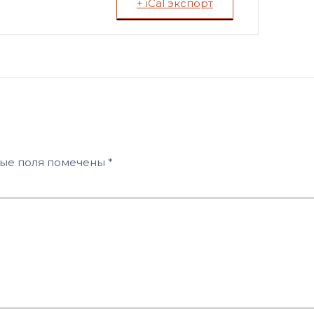
+ iCal экспорт
ные поля помечены
*