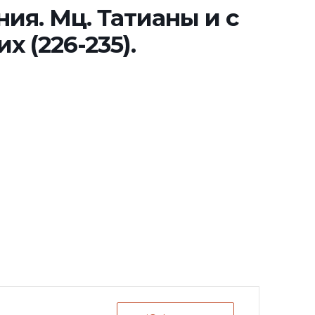
ия. Мц. Татианы и с
 (226-235).