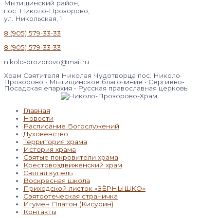
Мытищинский район,
пос. Николо-Прозорово,
ул. Никольская, 1
8 (905) 579-33-33
8 (905) 579-33-33
nikolo-prozorovo@mail.ru
Храм Святителя Николая Чудотворца пос. Николо-
Прозорово • Мытищинское благочиние • Сергиево-
Посадская епархия • Русская православная церковь
Главная
Новости
Расписание Богослужений
Духовенство
Территория храма
История храма
Святые покровители храма
Крестовоздвиженский храм
Святая купель
Воскресная школа
Приходской листок «ЗЁРНЫШКО»
Святоотеческая страничка
Игумен Платон (Кисурин)
Контакты