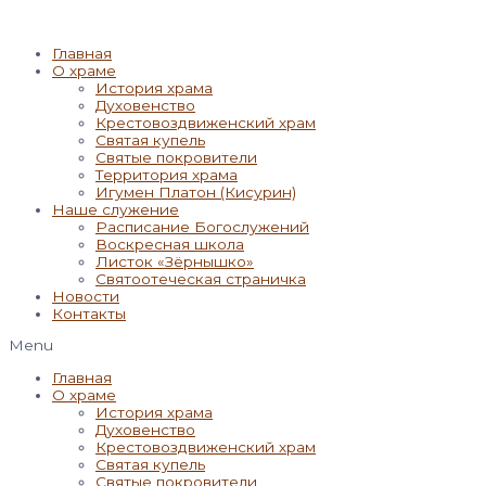
Главная
О храме
История храма
Духовенство
Крестовоздвиженский храм
Святая купель
Святые покровители
Территория храма
Игумен Платон (Кисурин)
Наше служение
Расписание Богослужений
Воскресная школа
Листок «Зёрнышко»
Святоотеческая страничка
Новости
Контакты
Menu
Главная
О храме
История храма
Духовенство
Крестовоздвиженский храм
Святая купель
Святые покровители