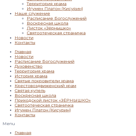
Территория храма
Игумен Платон (Кисурин)
Наше служение
Расписание Богослужений
Воскресная школа
Листок «Зёрнышко»
Святоотеческая страничка
Новости
Контакты
Главная
Новости
Расписание Богослужений
Духовенство
Территория храма
История храма
Святые покровители храма
Крестовоздвиженский храм
Святая купель
Воскресная школа
Приходской листок «ЗЁРНЫШКО»
Святоотеческая страничка
Игумен Платон (Кисурин)
Контакты
Menu
Главная