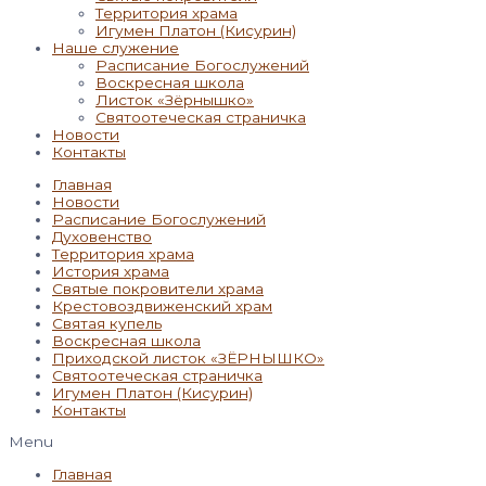
Территория храма
Игумен Платон (Кисурин)
Наше служение
Расписание Богослужений
Воскресная школа
Листок «Зёрнышко»
Святоотеческая страничка
Новости
Контакты
Главная
Новости
Расписание Богослужений
Духовенство
Территория храма
История храма
Святые покровители храма
Крестовоздвиженский храм
Святая купель
Воскресная школа
Приходской листок «ЗЁРНЫШКО»
Святоотеческая страничка
Игумен Платон (Кисурин)
Контакты
Menu
Главная