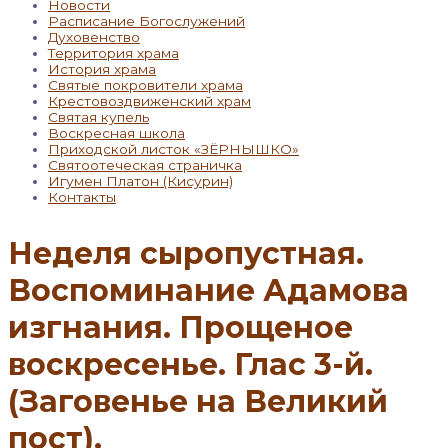
Новости
Расписание Богослужений
Духовенство
Территория храма
История храма
Святые покровители храма
Крестовоздвиженский храм
Святая купель
Воскресная школа
Приходской листок «ЗЁРНЫШКО»
Святоотеческая страничка
Игумен Платон (Кисурин)
Контакты
Неделя сыропустная.
Воспоминание Адамова
изгнания. Прощеное
воскресенье. Глас 3-й.
(Заговенье на Великий
пост).