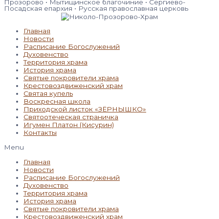
Прозорово • Мытищинское благочиние • Сергиево-
Посадская епархия • Русская православная церковь
Главная
Новости
Расписание Богослужений
Духовенство
Территория храма
История храма
Святые покровители храма
Крестовоздвиженский храм
Святая купель
Воскресная школа
Приходской листок «ЗЁРНЫШКО»
Святоотеческая страничка
Игумен Платон (Кисурин)
Контакты
Menu
Главная
Новости
Расписание Богослужений
Духовенство
Территория храма
История храма
Святые покровители храма
Крестовоздвиженский храм