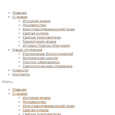
Главная
О храме
История храма
Духовенство
Крестовоздвиженский храм
Святая купель
Святые покровители
Территория храма
Игумен Платон (Кисурин)
Наше служение
Расписание Богослужений
Воскресная школа
Листок «Зёрнышко»
Святоотеческая страничка
Новости
Контакты
Menu
Главная
О храме
История храма
Духовенство
Крестовоздвиженский храм
Святая купель
Святые покровители