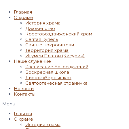
Главная
О храме
История храма
Духовенство
Крестовоздвиженский храм
Святая купель
Святые покровители
Территория храма
Игумен Платон (Кисурин)
Наше служение
Расписание Богослужений
Воскресная школа
Листок «Зёрнышко»
Святоотеческая страничка
Новости
Контакты
Menu
Главная
О храме
История храма