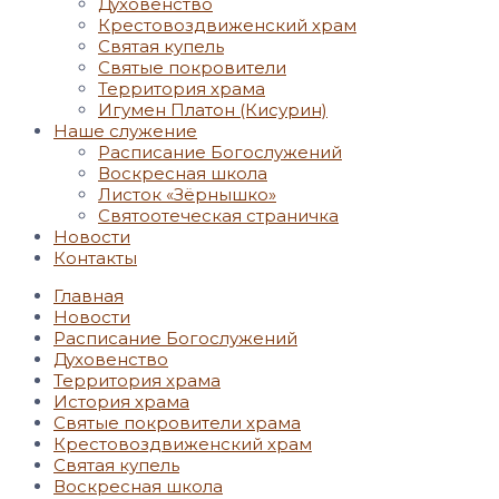
Духовенство
Крестовоздвиженский храм
Святая купель
Святые покровители
Территория храма
Игумен Платон (Кисурин)
Наше служение
Расписание Богослужений
Воскресная школа
Листок «Зёрнышко»
Святоотеческая страничка
Новости
Контакты
Главная
Новости
Расписание Богослужений
Духовенство
Территория храма
История храма
Святые покровители храма
Крестовоздвиженский храм
Святая купель
Воскресная школа