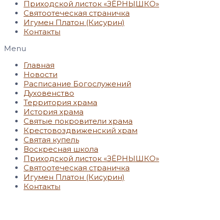
Приходской листок «ЗЁРНЫШКО»
Святоотеческая страничка
Игумен Платон (Кисурин)
Контакты
Menu
Главная
Новости
Расписание Богослужений
Духовенство
Территория храма
История храма
Святые покровители храма
Крестовоздвиженский храм
Святая купель
Воскресная школа
Приходской листок «ЗЁРНЫШКО»
Святоотеческая страничка
Игумен Платон (Кисурин)
Контакты