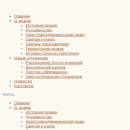
Главная
О храме
История храма
Духовенство
Крестовоздвиженский храм
Святая купель
Святые покровители
Территория храма
Игумен Платон (Кисурин)
Наше служение
Расписание Богослужений
Воскресная школа
Листок «Зёрнышко»
Святоотеческая страничка
Новости
Контакты
Menu
Главная
О храме
История храма
Духовенство
Крестовоздвиженский храм
Святая купель