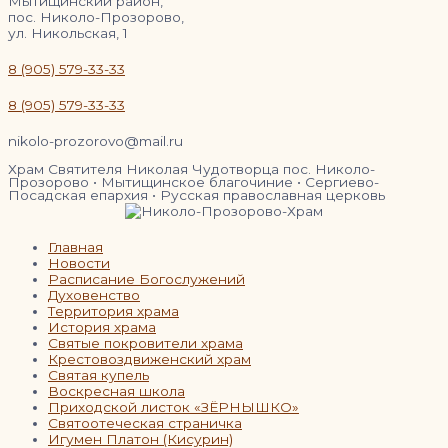
Мытищинский район,
пос. Николо-Прозорово,
ул. Никольская, 1
8 (905) 579-33-33
8 (905) 579-33-33
nikolo-prozorovo@mail.ru
Храм Святителя Николая Чудотворца пос. Николо-
Прозорово • Мытищинское благочиние • Сергиево-
Посадская епархия • Русская православная церковь
Главная
Новости
Расписание Богослужений
Духовенство
Территория храма
История храма
Святые покровители храма
Крестовоздвиженский храм
Святая купель
Воскресная школа
Приходской листок «ЗЁРНЫШКО»
Святоотеческая страничка
Игумен Платон (Кисурин)