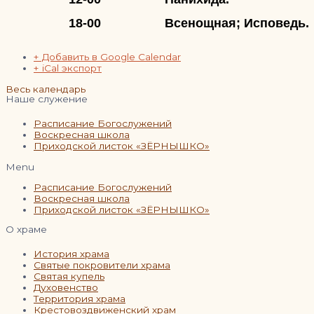
18-00
Всенощная; Исповедь.
+ Добавить в Google Calendar
+ iCal экспорт
Весь календарь
Наше служение
Расписание Богослужений
Воскресная школа
Приходской листок «ЗЁРНЫШКО»
Menu
Расписание Богослужений
Воскресная школа
Приходской листок «ЗЁРНЫШКО»
О храме
История храма
Святые покровители храма
Святая купель
Духовенство
Территория храма
Крестовоздвиженский храм