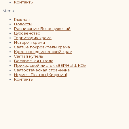
Контакты
Menu
Главная
Новости
Расписание Богослужений
Духовенство
Территория храма
История храма
Святые покровители храма
Крестовоздвиженский храм
Святая купель
Воскресная школа
Приходской листок «ЗЁРНЫШКО»
Святоотеческая страничка
Игумен Платон (Кисурин)
Контакты