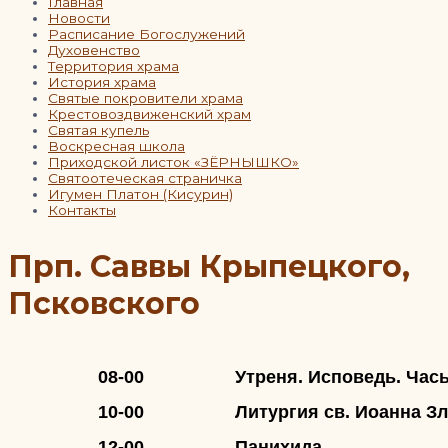
Главная
Новости
Расписание Богослужений
Духовенство
Территория храма
История храма
Святые покровители храма
Крестовоздвиженский храм
Святая купель
Воскресная школа
Приходской листок «ЗЁРНЫШКО»
Святоотеческая страничка
Игумен Платон (Кисурин)
Контакты
Прп. Саввы Крыпецкого,
Псковского
08-00
Утреня. Исповедь. Час
10-00
Литургия св. Иоанна Зл
12-00
Панихида.