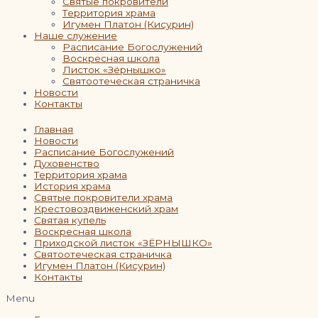
Святые покровители
Территория храма
Игумен Платон (Кисурин)
Наше служение
Расписание Богослужений
Воскресная школа
Листок «Зёрнышко»
Святоотеческая страничка
Новости
Контакты
Главная
Новости
Расписание Богослужений
Духовенство
Территория храма
История храма
Святые покровители храма
Крестовоздвиженский храм
Святая купель
Воскресная школа
Приходской листок «ЗЁРНЫШКО»
Святоотеческая страничка
Игумен Платон (Кисурин)
Контакты
Menu