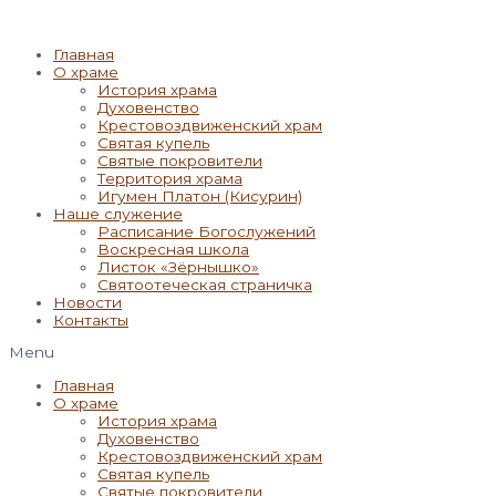
Главная
О храме
История храма
Духовенство
Крестовоздвиженский храм
Святая купель
Святые покровители
Территория храма
Игумен Платон (Кисурин)
Наше служение
Расписание Богослужений
Воскресная школа
Листок «Зёрнышко»
Святоотеческая страничка
Новости
Контакты
Menu
Главная
О храме
История храма
Духовенство
Крестовоздвиженский храм
Святая купель
Святые покровители