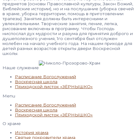
предметов (основы Православной культуры, Закон Божий,
Библейские истории), но и на послушание (уборка свечей
в храме, уборка территории, помощь в приготовлении
трапезы). Занятия должны быть интересными и
увлекательными. Творческие занятия, пение, лепка,
рисование включены в программу. Чтобы Господь
ниспослал дух мудрости и разума для принятия доброго и
душеполезного учения, 1го сентября был отслужен
молебен на начало учебного года. На нашем приходе для
детей разных возрастов открыты двери Воскресной
школы.
Наше служение
Расписание Богослужений
Воскресная школа
Приходской листок «ЗЁРНЫШКО»
Menu
Расписание Богослужений
Воскресная школа
Приходской листок «ЗЁРНЫШКО»
О храме
История храма
Святые покровители храма