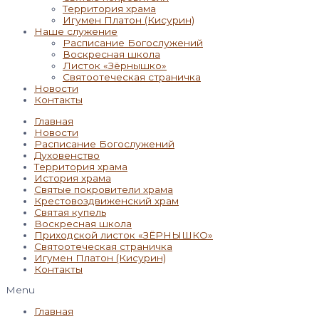
Территория храма
Игумен Платон (Кисурин)
Наше служение
Расписание Богослужений
Воскресная школа
Листок «Зёрнышко»
Святоотеческая страничка
Новости
Контакты
Главная
Новости
Расписание Богослужений
Духовенство
Территория храма
История храма
Святые покровители храма
Крестовоздвиженский храм
Святая купель
Воскресная школа
Приходской листок «ЗЁРНЫШКО»
Святоотеческая страничка
Игумен Платон (Кисурин)
Контакты
Menu
Главная