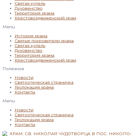
Святая купель
Духовенство
Территория храма
Крестовоздвиженский храм
Menu
История храма
Святые покровители храма
Святая купель
Духовенство
Территория храма
Крестовоздвиженский храм
Полезное
Новости
Святоотеческая страничка
Геолокация храма
Контакты
Menu
Новости
Святоотеческая страничка
Геолокация храма
Контакты