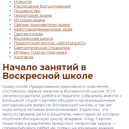
Новости
Расписание Богослужений
Духовенство
Территория храма
История храма
Святые покровители храма
Крестовоздвиженский храм
Святая купель
Воскресная школа
Приходской листок «ЗЁРНЫШКО»
Святоотеческая страничка
Игумен Платон (Кисурин)
Контакты
Начало занятий в
Воскресной школе
Сразу после Празднования Церковного новолетия
состоялось первое занятие в Воскресной школе. 15 го
сенятря родители, ребята и педагоги собрались вместе с
батюшкой отцом Сергием обсудить организационные,
методические вопросы Воскресной школы, а так же
поделиться летними впечатлениями. Радостно, что
присутствовали дети и родители, некоторые из которых
посетили Воскресную школу впервые. Отцу Сергию,
педагогам и родителям предстоит непростая задача —
сориентировать ребят не только на изучение важных