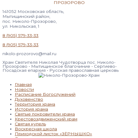
141052 Московская область,
Мытищинский район,
пос. Николо-Прозорово,
ул. Никольская, 1
8 (905) 579-33-33
8 (905) 579-33-33
nikolo-prozorovo@mail.ru
Храм Святителя Николая Чудотворца пос. Николо-
Прозорово • Мытищинское благочиние • Сергиево-
Посадская епархия • Русская православная церковь
Главная
Новости
Расписание Богослужений
Духовенство
Территория храма
История храма
Святые покровители храма
Крестовоздвиженский храм
Святая купель
Воскресная школа
Приходской листок «ЗЁРНЫШКО»