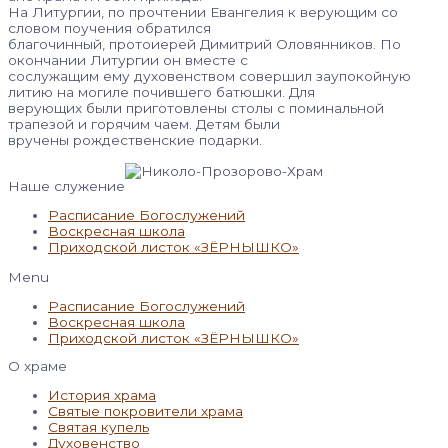
На Литургии, по прочтении Евангелия к верующим со
словом поучения обратился
благочинный, протоиерей Димитрий Оловянников. По
окончании Литургии он вместе с
сослужащим ему духовенством совершил заупокойную
литию на могиле почившего батюшки. Для
верующих были приготовлены столы с поминальной
трапезой и горячим чаем. Детям были
вручены рождественские подарки.
Наше служение
Расписание Богослужений
Воскресная школа
Приходской листок «ЗЁРНЫШКО»
Menu
Расписание Богослужений
Воскресная школа
Приходской листок «ЗЁРНЫШКО»
О храме
История храма
Святые покровители храма
Святая купель
Духовенство