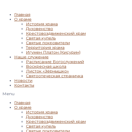
Главная
О храме
История храма
Духовенство
Крестовоздвиженский храм
Святая купель
Святые покровители
Территория храма
Игумен Платон (Кисурин)
Наше служение
Расписание Богослужений
Воскресная школа
Листок «Зёрнышко»
Святоотеческая страничка
Новости
Контакты
Menu
Главная
О храме
История храма
Духовенство
Крестовоздвиженский храм
Святая купель
Святые покровители