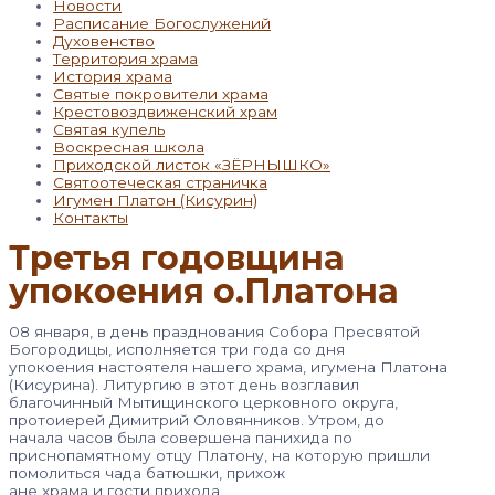
Новости
Расписание Богослужений
Духовенство
Территория храма
История храма
Святые покровители храма
Крестовоздвиженский храм
Святая купель
Воскресная школа
Приходской листок «ЗЁРНЫШКО»
Святоотеческая страничка
Игумен Платон (Кисурин)
Контакты
Третья годовщина
упокоения о.Платона
08 января, в день празднования Собора Пресвятой
Богородицы, исполняется три года со дня
упокоения настоятеля нашего храма, игумена Платона
(Кисурина). Литургию в этот день возглавил
благочинный Мытищинского церковного округа,
протоиерей Димитрий Оловянников. Утром, до
начала часов была совершена панихида по
приснопамятному отцу Платону, на которую пришли
помолиться чада батюшки, прихож
ане храма и гости прихода.