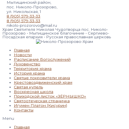
Мытищинский район,
пос. Николо-Прозорово,
ул. Никольская, 1
8 (905) 579-33-33
8 (905) 579-33-33
nikolo-prozorovo@mail.ru
Храм Святителя Николая Чудотворца пос. Николо-
Прозорово • Мытищинское благочиние • Сергиево-
Посадская епархия • Русская православная церковь
Главная
Новости
Расписание Богослужений
Духовенство
Территория храма
История храма
Святые покровители храма
Крестовоздвиженский храм
Святая купель
Воскресная школа
Приходской листок «ЗЁРНЫШКО»
Святоотеческая страничка
Игумен Платон (Кисурин)
Контакты
Menu
Главная