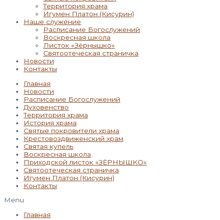
Территория храма
Игумен Платон (Кисурин)
Наше служение
Расписание Богослужений
Воскресная школа
Листок «Зёрнышко»
Святоотеческая страничка
Новости
Контакты
Главная
Новости
Расписание Богослужений
Духовенство
Территория храма
История храма
Святые покровители храма
Крестовоздвиженский храм
Святая купель
Воскресная школа
Приходской листок «ЗЁРНЫШКО»
Святоотеческая страничка
Игумен Платон (Кисурин)
Контакты
Menu
Главная