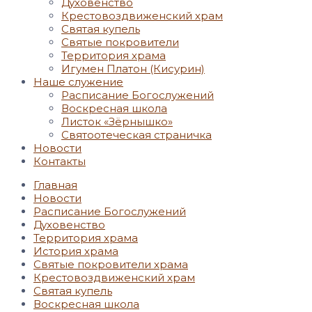
Духовенство
Крестовоздвиженский храм
Святая купель
Святые покровители
Территория храма
Игумен Платон (Кисурин)
Наше служение
Расписание Богослужений
Воскресная школа
Листок «Зёрнышко»
Святоотеческая страничка
Новости
Контакты
Главная
Новости
Расписание Богослужений
Духовенство
Территория храма
История храма
Святые покровители храма
Крестовоздвиженский храм
Святая купель
Воскресная школа