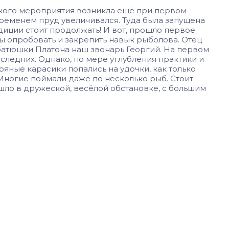
акого мероприятия возникла ещё при первом
 временем пруд увеличивался. Туда была запущена
диции стоит продолжать! И вот, прошло первое
ы опробовать и закрепить навык рыболова. Отец
 батюшки Платона наш звонарь Георгий. На первом
следних. Однако, по мере углубления практики и
ряные карасики попались на удочки, как только
. Многие поймали даже по несколько рыб. Стоит
шло в дружеской, весёлой обстановке, с большим