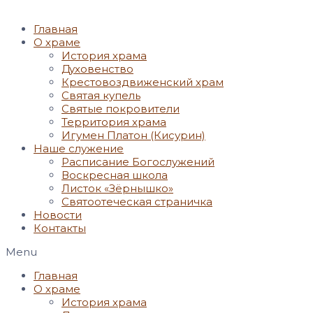
Главная
О храме
История храма
Духовенство
Крестовоздвиженский храм
Святая купель
Святые покровители
Территория храма
Игумен Платон (Кисурин)
Наше служение
Расписание Богослужений
Воскресная школа
Листок «Зёрнышко»
Святоотеческая страничка
Новости
Контакты
Menu
Главная
О храме
История храма