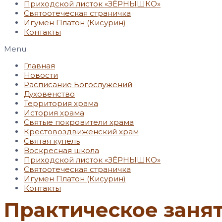
Приходской листок «ЗЁРНЫШКО»
Святоотеческая страничка
Игумен Платон (Кисурин)
Контакты
Menu
Главная
Новости
Расписание Богослужений
Духовенство
Территория храма
История храма
Святые покровители храма
Крестовоздвиженский храм
Святая купель
Воскресная школа
Приходской листок «ЗЁРНЫШКО»
Святоотеческая страничка
Игумен Платон (Кисурин)
Контакты
Практическое заня