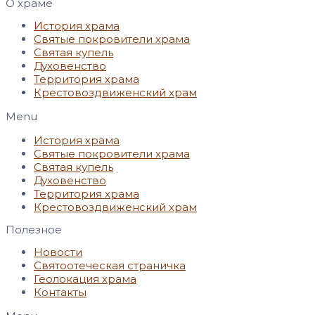
О храме
История храма
Святые покровители храма
Святая купель
Духовенство
Территория храма
Крестовоздвиженский храм
Menu
История храма
Святые покровители храма
Святая купель
Духовенство
Территория храма
Крестовоздвиженский храм
Полезное
Новости
Святоотеческая страничка
Геолокация храма
Контакты