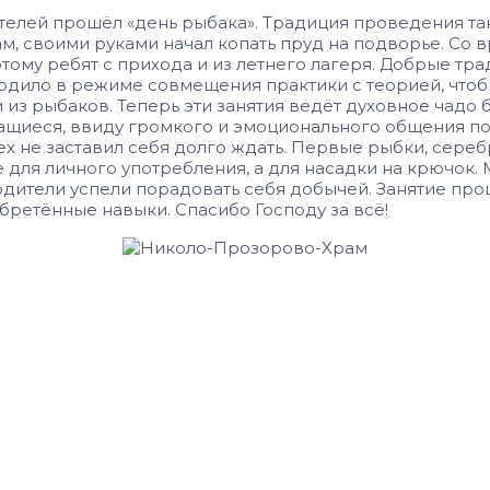
ителей прошёл «день рыбака». Традиция проведения т
ам, своими руками начал копать пруд на подворье. Со
тому ребят с прихода и из летнего лагеря. Добрые тра
ходило в режиме совмещения практики с теорией, чтоб
и из рыбаков. Теперь эти занятия ведёт духовное чадо
чащиеся, ввиду громкого и эмоционального общения по
ех не заставил себя долго ждать. Первые рыбки, сереб
не для личного употребления, а для насадки на крючок
дители успели порадовать себя добычей. Занятие про
ретённые навыки. Спасибо Господу за всё!