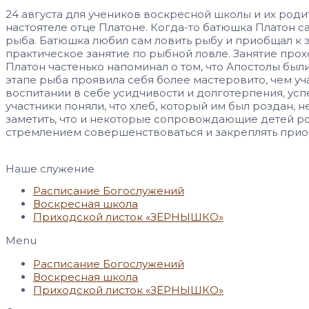
24 августа для учеников воскресной школы и их род
настоятеле отце Платоне. Когда-то батюшка Платон с
рыба. Батюшка любил сам ловить рыбу и приобщал к э
практическое занятие по рыбной ловле. Занятие про
Платон частенько напоминал о том, что Апостолы был
этапе рыба проявила себя более мастеровито, чем у
воспитании в себе усидчивости и долготерпения, усп
участники поняли, что хлеб, который им был роздан, 
заметить, что и некоторые сопровождающие детей ро
стремлением совершенствоваться и закреплять приоб
Наше служение
Расписание Богослужений
Воскресная школа
Приходской листок «ЗЁРНЫШКО»
Menu
Расписание Богослужений
Воскресная школа
Приходской листок «ЗЁРНЫШКО»