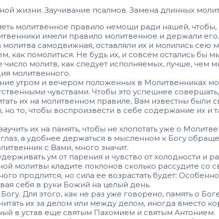
ной жизни. Заучивание псалмов. Замена длинных моли
ть молитвенное правило немощи ради нашей, чтобы, с 
итвенники имели правило молитвенное и держали его. 
 молитва самодвижная, оставляли их и молились сею мо
м, как помолиться. Не будь их, и совсем остались бы м
 число молитв, как следует исполняемых, лучше, чем м
дия молитвенного.
ие утром и вечером положенных в Молитвенниках моли
тственными чувствами. Чтобы это успешнее совершать,
 читать их на молитвенном правиле, Вам извест­ны были
, но то, чтобы воспроизвести в себе содержание их и т
аучить их на память, чтобы не хлопотать уже о Молитве
глаз, а удобнее держаться в мысленном к Богу обращен
литвенник с Вами, много значит.
ь удерживать ум от парения и чувство от холодности и 
нной молитвы кладите поклонов сколько рассудите со
ого продлится, но сила ее возрастать будет: Особенн
ая себя в руки Божий на целый день.
у. Для этого, как не раз уже говорено, память о Боге
читать их за делом или между де­лом, иногда вместо 
ый в устав еще святым Пахомием и святым Антонием.