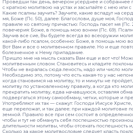
Проведши так день, вечером усерднее и собраннее пом
с краткою молитвою на устах и засыпайте с нею или 
Какие псалмы заучить? Заучите, какие вспадут на сер
мя, Боже (Пс. 50), далее: Благослови, душе моя, Госпо
правиле ко святому причастью: Господь пасет мя (Пс. 2
повечерия: Боже, в помощь мою вонми (Пс. 69). Псал
Заучив все сие, Вы будете всегда во всеоружии молит
какой-либо псалом, особенно: Боже, в помощь мою во
Вот Вам и все о молитвенном правиле. Но и еще повто
болезненное к Нему припадание.
Пришло мне на мысль сказать Вам еще и вот что! Мо
молитвенным словом. Становитесь и кладите поклоны, 
Чтобы не вкралась сюда леность, надо или число моли
Необходимо это, потому что есть какая-то у нас непо
когда становимся на молитву, то и минуты не пройде
молитву по установленному правилу, а когда кто мол
прекратить молитву, едва начавшуюся, оставляя обма
подвергаться этому самообману, четки, которые и пре
Употребляют их так — скажут: Господи Иисусе Христе,
еще переложат, и так далее; при каждой молитовке по
земной. Правило все при сем состоит в опре­деленно
чтобы и тут не обмануть себя поспешностью произно
длительности молитвы, чтобы отсекать поспешность и
Сколько за какое молитвословие следует класть покло