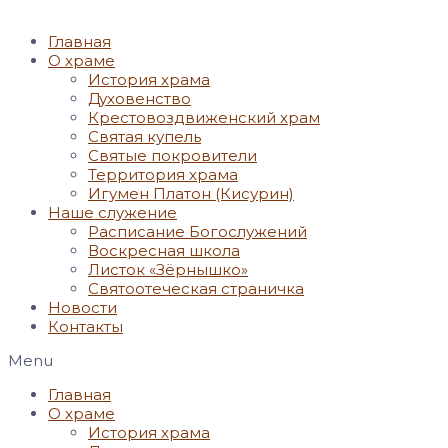
Главная
О храме
История храма
Духовенство
Крестовоздвиженский храм
Святая купель
Святые покровители
Территория храма
Игумен Платон (Кисурин)
Наше служение
Расписание Богослужений
Воскресная школа
Листок «Зёрнышко»
Святоотеческая страничка
Новости
Контакты
Menu
Главная
О храме
История храма