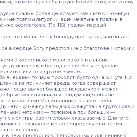
я и, паки предав себя в руки Божий, отходите ко сну
другие псалмы более действуют. Начните с: Помилуй
нтифонные псалмы литургии; еще начальные псалмы в
темже возглаголах. (Пс. 115); псалом первый
 краткою молитвою к Господу припадать, или читать
мное в сердце Богу предстояние с благоговеинством и
онами с коротенькою молитовкою и с своим
 нужду или хвалу и благодарение Богу воздавая.
молитва, или то и другое вместе.
бо внешним, то часы проходят, будто одна минута. Но
мышление не причиняет вреда, когда совершают
то оно представляет большое искушение и может
т добрые молитвенники и придумали, чтобы не
я не молитвами Молитвенника, а сам от себя.
ну четочку между пальцами; скажут так в другой раз и
аленьких четочках — поясной, а при больших —
ругие молитвы, своим словом сказываемые. Для того
ии числа поклонов и молитв определяют и время
новых поклонов.
, и в двух пропорциях: для усердных и для ленивых