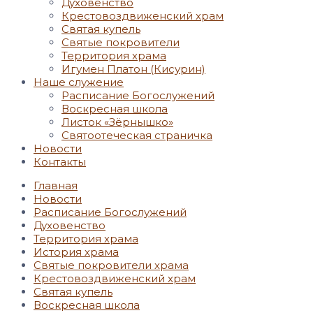
Духовенство
Крестовоздвиженский храм
Святая купель
Святые покровители
Территория храма
Игумен Платон (Кисурин)
Наше служение
Расписание Богослужений
Воскресная школа
Листок «Зёрнышко»
Святоотеческая страничка
Новости
Контакты
Главная
Новости
Расписание Богослужений
Духовенство
Территория храма
История храма
Святые покровители храма
Крестовоздвиженский храм
Святая купель
Воскресная школа