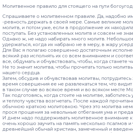
Молитвенное правило для стоящего на пути богоугод
Спрашиваете о молитвенном правиле. Да, надобно име
-ревность держать в своей мере. Самые великие мол
молитв, и потом уже, если в продолжение их находила
поступать. Без установленных молитв и совсем не знае
Однако ж, не надо набирать много молитв. Небольшое
удержаться, когда их набрано не в меру, в жару усер
Для Вас я полагаю совершенно достаточным исполнен
всякий раз исполнять их со всем вниманием и соотве
все, обдумать и обчувствовать, чтобы, когда станете
Не то значит молитва, чтобы прочитать только молитвы
нашего сердца.
Затем, обсудив и обчувствовав молитвы, потрудитесь з
время совершения ее не развлекаться тем, что видит 
в таком случае во всякое время и во всяком месте Мо
Так подготовясь, когда стоите на молитве, заботьтес
и теплоту чувства возгнетать. После каждой прочита
обычною краткою молитовкою. Чрез это молитва немн
прося прощения за невольные отбегания ума и предав
И днем надо поддерживать молитвенное внимание к Бог
очень хорошо заучить на память несколько псалмов и 
древнейший обычай христиан, замеченный и введенн