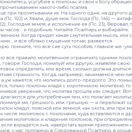
олитесь, усугубьте и поклоны, и свои к Богу обращени
с прочитыванием какого-либо псалма.
дце при прочитывании их. На одного одни, на другого 
да (Пс. 102) и: Хвали, душе моя, Господа (Пс. 145) — а
2), Господня земля, и исполнение ея (Пс. 23), Веровал, 
мы часов… и подобные. Читайте Псалтирь и выбирайте.
венном. Когда придет какая смутительная мысль, или с
нми… и все облако смущения тотчас развеется.
рю: помните, что все сие суть пособия, главное же -у
жно все правило молитвенное ограничить одними покл
говоря: Господи, помилуй! или другую, изъявляя свою
товок определить, или время, сколько должна длиться 
нятная странность. Когда, например, занимаемся чем-ли
т, а уж кажется, что молились долго-предолго. Это по
ится, только поклоны кладя с коротенькою молитвою, 
нчивое уверение, что молитва прошла как следует. Во
длагаются для употребления тем, кто полагает молитьс
 помилуй мя, грешного, или: грешную — и переложат од
клон кладут, поясной или земной, как охота, или при м
м числе молитовок с поклонами, куда вставляются и д
шения молитовок и кладения поклонов, при определен
, если вкрадется она, наверстать время приложением 
­нов, у нас положено в Следованной Псалтири, в конце