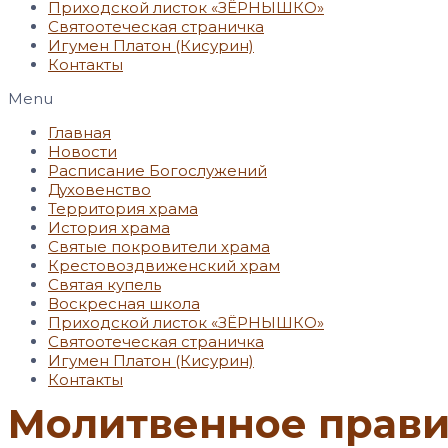
Приходской листок «ЗЁРНЫШКО»
Святоотеческая страничка
Игумен Платон (Кисурин)
Контакты
Menu
Главная
Новости
Расписание Богослужений
Духовенство
Территория храма
История храма
Святые покровители храма
Крестовоздвиженский храм
Святая купель
Воскресная школа
Приходской листок «ЗЁРНЫШКО»
Святоотеческая страничка
Игумен Платон (Кисурин)
Контакты
Молитвенное прав