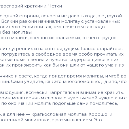
твословий краткими. Четки
одной стороны, лености не давать хода, а с другой
Всякий раз они начинали молитву с установленных
литвою. Если они так, тем паче нам так надо
ы без молитвы.
ного молитв, спешно исполняемых, от чего трудно
тв утренних и на сон грядущим. Только старайтесь
 потрудитесь в свободное время особо прочитать их
 святые помышления и чувства, содержащиеся в них.
ак их произносить, как бы они шли от нашего ума и из
ннике и свете, когда придет время молитвы, и чтоб во
ии. Сами увидите, как это многопомощно. Да и то, что
равнодушия, всячески напрягаясь и внимание хранить,
 своим молитвенным словом о чувствуемой нужде или с
о по окончании молитв подольше сами помолитесь,
, а для нее — краткословная молитва. Хорошо, и
коротенькой молитовки, с размышлением. Это