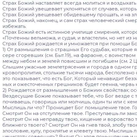
Страх Божий наставляет всегда молиться и воздыхать к
Страх Божий увещевает уклоняться от слу­чаев, котор
Страх Божий увещевает обидевшему про­щать, и на зл
Страх Божий, наконец, и сам страх челове­ческий сме
избежать.
Страх Божий есть истинное училище сми­рения, котор
«Почтенны вельможа, и судья, и властелин, но нет из н
Страх Божий рождается и умножает­ся при помощи Б
1) От размышления о страшных Его судь­бах, которые яв
сере сгоревших (см. Быт.19), на фараоне, с воинством
между небом и землей повисшим и по­гибшем (см. 2 Цар
Слышим ужас­ные землетрясения и города в одном г
кровопролития, столькие тысячи народа, бесполезно 
это показывает, что есть Бог, Который ненавидит без
ных и ожесточенных грешников: будет геенна, червь 
2) Рождается от размышления о Божиих свойствах; о
Вездесущие Божие показывает тебе, что Бог везде с то
почиваешь, говоришь или мол­чишь, один ты или с кем
Мыслишь ли что? Проницает Бог помыш­ление твое. Гор
Смотрит Он на отступление твое. Преступаешь ли зак
Смотрит Он на неправду твою, хищение и воровство т
ближнего твоего? Смотрит Он на гнев твой, злобу тв
злословие, хулу, проклятье и клевету твою. Мыслишь л
нечистоту совер­шить? Видит Он злое помышление и на