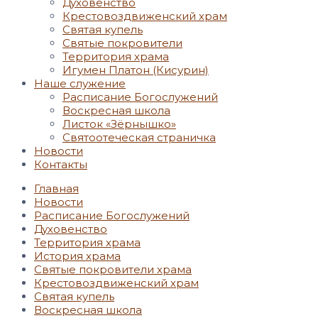
Духовенство
Крестовоздвиженский храм
Святая купель
Святые покровители
Территория храма
Игумен Платон (Кисурин)
Наше служение
Расписание Богослужений
Воскресная школа
Листок «Зёрнышко»
Святоотеческая страничка
Новости
Контакты
Главная
Новости
Расписание Богослужений
Духовенство
Территория храма
История храма
Святые покровители храма
Крестовоздвиженский храм
Святая купель
Воскресная школа