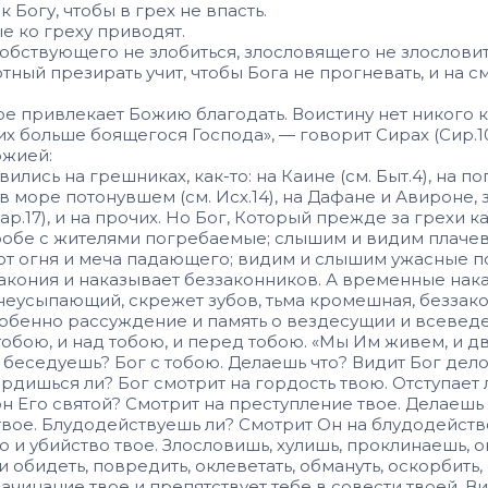
 Богу, чтобы в грех не впасть.
ые ко греху приводят.
обствующего не злобиться, злосло­вящего не злословит
ртный презирать учит, чтобы Бога не прогневать, и на 
ое привлекает Божию благодать. Воистину нет никого к
их больше бояще­гося Господа», — говорит Сирах (Сир.10
ожией:
ились на грешниках, как-то: на Каине (см. Быт.4), на по
 в море потонувшем (см. Исх.14), на Дафане и Авироне, 
.17), и на прочих. Но Бог, Который прежде за грехи ка
робе с жителями погребаемые; слышим и видим пла­ч
от огня и меча падающего; видим и слышим ужасные по
закония и наказы­вает беззаконников. А временные нак
неусыпающий, скрежет зубов, тьма кро­мешная, безза
собенно рассуждение и память о вездесущии и всевед
бою, и над тобою, и пе­ред тобою. «Мы Им живем, и дви
 беседуешь? Бог с то­бою. Делаешь что? Видит Бог дело
дишься ли? Бог смотрит на гордость твою. Отступает л
он Его святой? Смот­рит на преступление твое. Делаеш
вое. Блудодействуешь ли? Смотрит Он на блудодейство 
ою и убийство твое. Злословишь, хулишь, проклинаешь,
и обидеть, повредить, оклеве­тать, обмануть, оскорбить
чина­ние твое и препятствует тебе в совести твоей. В