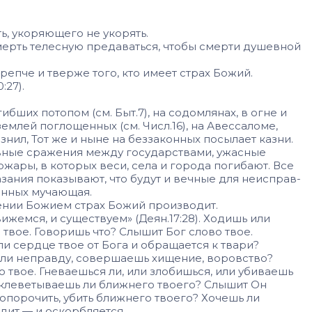
ь, укоряющего не укорять.
смерть телесную предавать­ся, чтобы смерти душевной
репче и тверже того, кто имеет страх Божий.
:27).
гибших потопом (см. Быт.7), на содомлянах, в огне и
землей поглощенных (см. Числ.16), на Авессаломе,
знил, Тот же и ныне на беззаконных посылает казни.
евные сражения между государствами, ужасные
жары, в которых веси, села и города погибают. Все
азания показывают, что будут и вечные для неисправ­
конных мучающая.
ении Божием страх Божий производит.
жемся, и суще­ствуем» (Деян.17:28). Ходишь или
 твое. Говоришь что? Слышит Бог слово твое.
и сердце твое от Бога и обраща­ется к твари?
ь ли неправду, совершаешь хище­ние, воровство?
твое. Гневаешься ли, или злобишься, или убива­ешь
 оклеветываешь ли ближнего твоего? Слышит Он
, опорочить, убить ближнего твоего? Хочешь ли
идит — и оскорбляется.