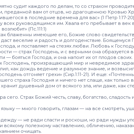
ятно судит каждого по делам, то со страхом проводите
, преданной вам от отцов, но драгоценною Кровью Хрис
егося в последние време­на для вас» (1 Петр 1:17-20)
 всех руководящимся им. Хвала его пребывает в век век
озлюбит» (Пс.111:1)
ак блаженны имеющие его, Бо­жие слово свидетельствуе
даст весе­лие и радость и долгоденствие. Боящемуся Г
спода, и постав­ляет на стезях любви. Любовь к Господ
ости — страх Господень, и с верными она образуется 
— бояться Господа, и она напоит их от плодов своих. В
х Господень, произращающий мир и невредимое здрави
олил, как дождь ведение и разумное знание, и возвыс
сподень отгоняет грехи» (Сир.1:11-21). И еще: «Почтенны
учшего страха Господня и ничего нет слаще, как только 
 хранит душевный дом от всякого зла, или даже, как с
сего. Страх Божий честь, славу, богатство, сла­дость
зыку — много говорить, глазам — на все смотреть, уша
 одежду — не ради сласти и роско­ши, но ради нужды уп
 и всякому полезному наставлению, обличению, наказа
каянием очищать.