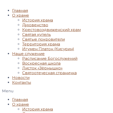
Главная
О храме
История храма
Духовенство
Крестовоздвиженский храм
Святая купель
Святые покровители
Территория храма
Игумен Платон (Кисурин)
Наше служение
Расписание Богослужений
Воскресная школа
Листок «Зёрнышко»
Святоотеческая страничка
Новости
Контакты
Menu
Главная
О храме
История храма