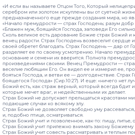
«И если вы называете Отцом Того, Который нелицепри
серебром или золотом искуплены вы от сует­ной жизни
предназначенного еще прежде создания мира, но явивш
«Начало премудрости — страх Господень; разум добр у
«Блажен муж, боящийся Гос­пода, заповеди Его сильно в
Сколь великое есть дарование Божие страх Божий и к
венец радости. Страх Господень возвеселит сердце и 
своей обретет благодать. Страх Господень — дар от Го
разделяет ее по своему ус­мотрению. Начало премудр
основание и семени их вверится. Полнота премудрости 
произведе­ниями своими. Венец Премудрости — стра
веселие любя­щим Его. Он видел ее и измерил ее, пр
бояться Господа, и ветви ее — долгоденствие. Страх Го
боящегося Господа» (Сир.10:27). И еще: «ничего нет л
Божий есть, как страж верный, который всегда бдит и
которые мечет враг, и недейственными их делает.
Страх Божий не допускает прельщаться красотами мира 
подающие случаи ко всякому злу.
Страх Божий не дозволяет свободно уму рассеваться, я
и, подобно птице, ос­матриваться.
Страх Божий учит и позволенное, как-то: пищу, питье,
Страх Божий учит прилежно внимать зако­ну Божиему
Страх Божий учит совесть рассматривать и теплым по