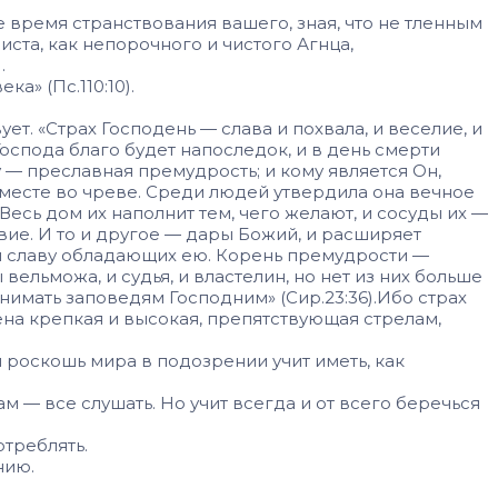
 время странствования вашего, зная, что не тленным
та, как непорочного и чис­того Агнца,
.
а» (Пс.110:10).
т. «Страх Господень — слава и похвала, и веселие, и
ос­пода благо будет напоследок, и в день смерти
у — преславная премудрость; и кому является Он,
вместе во чреве. Среди людей утвердила она вечное
есь дом их напол­нит тем, чего желают, и сосуды их —
е. И то и дру­гое — дары Божий, и расширяет
ил сла­ву обладающих ею. Корень премудрости —
 вельможа, и судья, и властелин, но нет из них больше
внимать запове­дям Господним» (Сир.23:36).Ибо страх
тена крепкая и высокая, препятствующая стрелам,
 и роскошь мира в подозрении учит иметь, как
м — все слушать. Но учит все­гда и от всего беречься
отреблять.
нию.