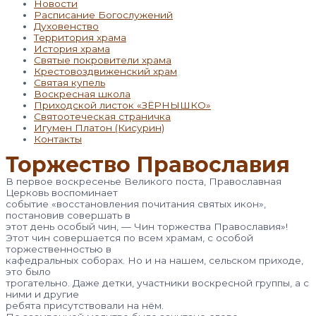
Новости
Расписание Богослужений
Духовенство
Территория храма
История храма
Святые покровители храма
Крестовоздвиженский храм
Святая купель
Воскресная школа
Приходской листок «ЗЁРНЫШКО»
Святоотеческая страничка
Игумен Платон (Кисурин)
Контакты
Торжество Православия
В первое воскресенье Великого поста, Православная
Церковь воспоминает
событие «восстановления почитания святых икон»,
постановив совершать в
этот день особый чин, — Чин торжества Православия»!
Этот чин совершается по всем храмам, с особой
торжественностью в
кафедральных соборах. Но и на нашем, сельском приходе,
это было
трогательно. Даже детки, участники воскресной группы, а с
ними и другие
ребята присутствовали на нём.