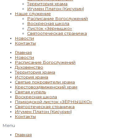
Территория храма
Игумен Платон (Кисурин)
Наше служение
Расписание Богослужений
Воскресная школа
Листок «Зёрнышко»
Святоотеческая страничка
Новости
Контакты
Главная
Новости
Расписание Богослужений
Духовенство
Территория храма
История храма
Святые покровители храма
Крестовоздвиженский храм
Святая купель
Воскресная школа
Приходской листок «ЗЁРНЫШКО»
Святоотеческая страничка
Игумен Платон (Кисурин)
Контакты
Menu
Главная