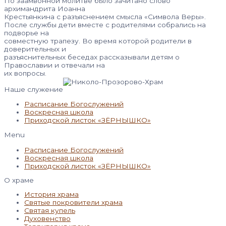
По заамвонной молитве было зачитано слово
архимандрита Иоанна
Крестьянкина с разъяснением смысла «Символа Веры».
После службы дети вместе с родителями собрались на
подворье на
совместную трапезу. Во время которой родители в
доверительных и
разъяснительных беседах рассказывали детям о
Православии и отвечали на
их вопросы.
Наше служение
Расписание Богослужений
Воскресная школа
Приходской листок «ЗЁРНЫШКО»
Menu
Расписание Богослужений
Воскресная школа
Приходской листок «ЗЁРНЫШКО»
О храме
История храма
Святые покровители храма
Святая купель
Духовенство