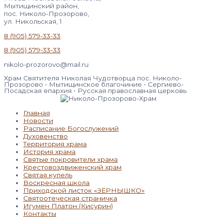
Мытищинский район,
пос. Николо-Прозорово,
ул. Никольская, 1
8 (905) 579-33-33
8 (905) 579-33-33
nikolo-prozorovo@mail.ru
Храм Святителя Николая Чудотворца пос. Николо-
Прозорово • Мытищинское благочиние • Сергиево-
Посадская епархия • Русская православная церковь
Главная
Новости
Расписание Богослужений
Духовенство
Территория храма
История храма
Святые покровители храма
Крестовоздвиженский храм
Святая купель
Воскресная школа
Приходской листок «ЗЁРНЫШКО»
Святоотеческая страничка
Игумен Платон (Кисурин)
Контакты