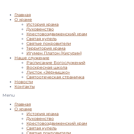
Главная
О храме
История храма
Духовенство
Крестовоздвиженский храм
Святая купель
Святые покровители
Территория храма
Игумен Платон (Кисурин)
Наше служение
Расписание Богослужений
Воскресная школа
Листок «Зёрнышко»
Святоотеческая страничка
Новости
Контакты
Menu
Главная
О храме
История храма
Духовенство
Крестовоздвиженский храм
Святая купель
Святые покровители