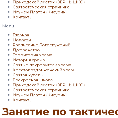
Приходской листок «ЗЁРНЫШКО»
Святоотеческая страничка
Игумен Платон (Кисурин)
Контакты
Menu
Главная
Новости
Расписание Богослужений
Духовенство
Территория храма
История храма
Святые покровители храма
Крестовоздвиженский храм
Святая купель
Воскресная школа
Приходской листок «ЗЁРНЫШКО»
Святоотеческая страничка
Игумен Платон (Кисурин)
Контакты
Занятие по тактич