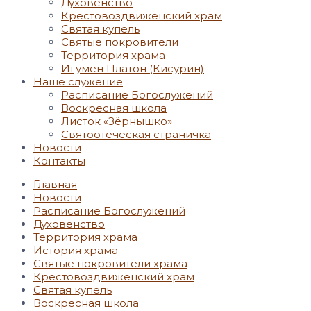
Духовенство
Крестовоздвиженский храм
Святая купель
Святые покровители
Территория храма
Игумен Платон (Кисурин)
Наше служение
Расписание Богослужений
Воскресная школа
Листок «Зёрнышко»
Святоотеческая страничка
Новости
Контакты
Главная
Новости
Расписание Богослужений
Духовенство
Территория храма
История храма
Святые покровители храма
Крестовоздвиженский храм
Святая купель
Воскресная школа