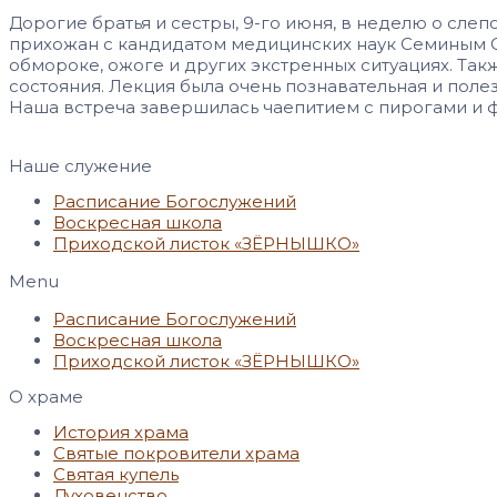
Дорогие братья и сестры, 9-го июня, в неделю о сле
прихожан с кандидатом медицинских наук Семиным Се
обмороке, ожоге и других экстренных ситуациях. Та
состояния. Лекция была очень познавательная и полез
Наша встреча завершилась чаепитием с пирогами и 
Наше служение
Расписание Богослужений
Воскресная школа
Приходской листок «ЗЁРНЫШКО»
Menu
Расписание Богослужений
Воскресная школа
Приходской листок «ЗЁРНЫШКО»
О храме
История храма
Святые покровители храма
Святая купель
Духовенство