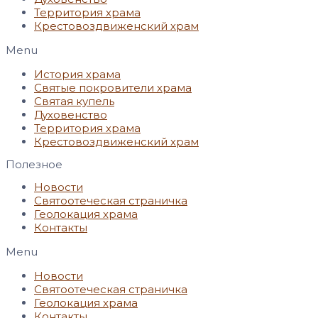
Территория храма
Крестовоздвиженский храм
Menu
История храма
Святые покровители храма
Святая купель
Духовенство
Территория храма
Крестовоздвиженский храм
Полезное
Новости
Святоотеческая страничка
Геолокация храма
Контакты
Menu
Новости
Святоотеческая страничка
Геолокация храма
Контакты