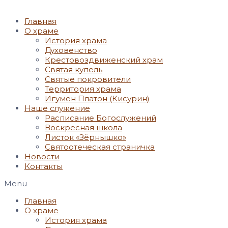
Главная
О храме
История храма
Духовенство
Крестовоздвиженский храм
Святая купель
Святые покровители
Территория храма
Игумен Платон (Кисурин)
Наше служение
Расписание Богослужений
Воскресная школа
Листок «Зёрнышко»
Святоотеческая страничка
Новости
Контакты
Menu
Главная
О храме
История храма