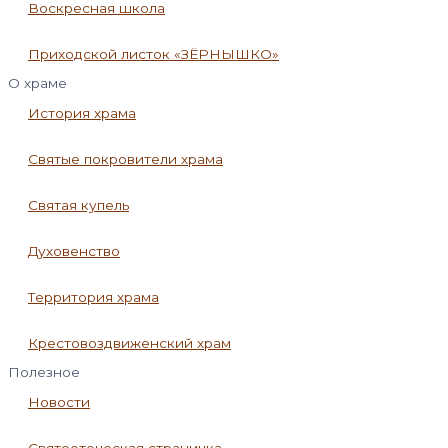
Воскресная школа
Приходской листок «ЗЁРНЫШКО»
О храме
История храма
Святые покровители храма
Святая купель
Духовенство
Территория храма
Крестовоздвиженский храм
Полезное
Новости