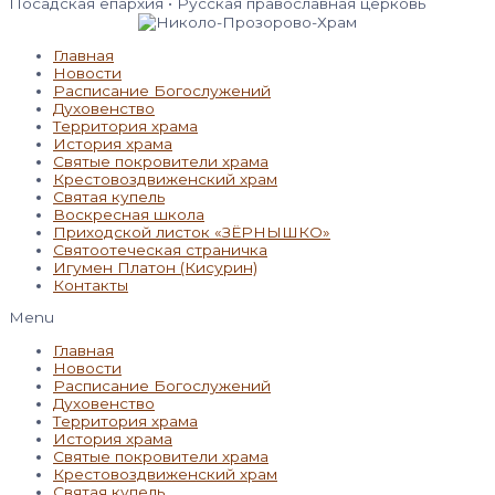
Посадская епархия • Русская православная церковь
Главная
Новости
Расписание Богослужений
Духовенство
Территория храма
История храма
Святые покровители храма
Крестовоздвиженский храм
Святая купель
Воскресная школа
Приходской листок «ЗЁРНЫШКО»
Святоотеческая страничка
Игумен Платон (Кисурин)
Контакты
Menu
Главная
Новости
Расписание Богослужений
Духовенство
Территория храма
История храма
Святые покровители храма
Крестовоздвиженский храм
Святая купель