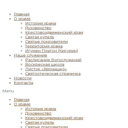
Главная
О храме
История храма
Духовенство
Крестовоздвиженский храм
Святая купель
Святые покровители
Территория храма
Игумен Платон (Кисурин)
Наше служение
Расписание Богослужений
Воскресная школа
Листок «Зёрнышко»
Святоотеческая страничка
Новости
Контакты
Menu
Главная
О храме
История храма
Духовенство
Крестовоздвиженский храм
Святая купель
Святые покровители