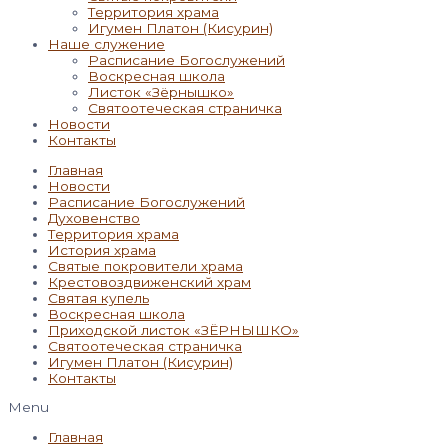
Территория храма
Игумен Платон (Кисурин)
Наше служение
Расписание Богослужений
Воскресная школа
Листок «Зёрнышко»
Святоотеческая страничка
Новости
Контакты
Главная
Новости
Расписание Богослужений
Духовенство
Территория храма
История храма
Святые покровители храма
Крестовоздвиженский храм
Святая купель
Воскресная школа
Приходской листок «ЗЁРНЫШКО»
Святоотеческая страничка
Игумен Платон (Кисурин)
Контакты
Menu
Главная