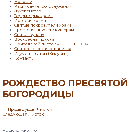
Новости
Расписание Богослужений
Духовенство
Территория храма
История храма
Святые покровители храма
Крестовоздвиженский храм
Святая купель
Воскресная школа
Приходской листок «ЗЁРНЫШКО»
Святоотеческая страничка
Игумен Платон (Кисурин)
Контакты
РОЖДЕСТВО ПРЕСВЯТОЙ
БОГОРОДИЦЫ
Навигация
←
Предыдущая Листок
по
Следующая Листок
→
записям
Наше служение