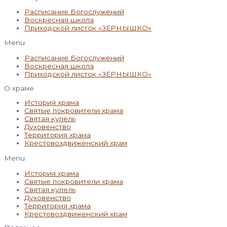
Расписание Богослужений
Воскресная школа
Приходской листок «ЗЁРНЫШКО»
Menu
Расписание Богослужений
Воскресная школа
Приходской листок «ЗЁРНЫШКО»
О храме
История храма
Святые покровители храма
Святая купель
Духовенство
Территория храма
Крестовоздвиженский храм
Menu
История храма
Святые покровители храма
Святая купель
Духовенство
Территория храма
Крестовоздвиженский храм