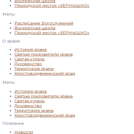
Воскресная школа
Приходской листок «ЗЁРНЫШКО»
Menu
Расписание Богослужений
Воскресная школа
Приходской листок «ЗЁРНЫШКО»
О храме
История храма
Святые покровители храма
Святая купель
Духовенство
Территория храма
Крестовоздвиженский храм
Menu
История храма
Святые покровители храма
Святая купель
Духовенство
Территория храма
Крестовоздвиженский храм
Полезное
Новости