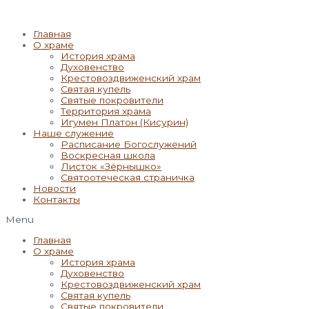
Главная
О храме
История храма
Духовенство
Крестовоздвиженский храм
Святая купель
Святые покровители
Территория храма
Игумен Платон (Кисурин)
Наше служение
Расписание Богослужений
Воскресная школа
Листок «Зёрнышко»
Святоотеческая страничка
Новости
Контакты
Menu
Главная
О храме
История храма
Духовенство
Крестовоздвиженский храм
Святая купель
Святые покровители