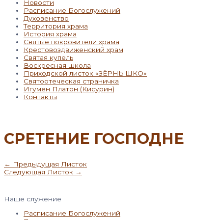
Новости
Расписание Богослужений
Духовенство
Территория храма
История храма
Святые покровители храма
Крестовоздвиженский храм
Святая купель
Воскресная школа
Приходской листок «ЗЁРНЫШКО»
Святоотеческая страничка
Игумен Платон (Кисурин)
Контакты
СРЕТЕНИЕ ГОСПОДНЕ
Навигация
←
Предыдущая Листок
по
Следующая Листок
→
записям
Наше служение
Расписание Богослужений