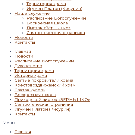
Территория храма
Игумен Платон (Кисурин)
Наше служение
Расписание Богослужений
Воскресная школа
Листок «Зёрнышко»
Святоотеческая страничка
Новости
Контакты
Главная
Новости
Расписание Богослужений
Духовенство
Территория храма
История храма
Святые покровители храма
Крестовоздвиженский храм
Святая купель
Воскресная школа
Приходской листок «ЗЁРНЫШКО»
Святоотеческая страничка
Игумен Платон (Кисурин)
Контакты
Menu
Главная