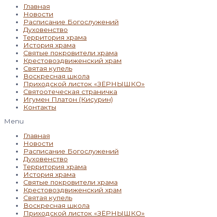
Главная
Новости
Расписание Богослужений
Духовенство
Территория храма
История храма
Святые покровители храма
Крестовоздвиженский храм
Святая купель
Воскресная школа
Приходской листок «ЗЁРНЫШКО»
Святоотеческая страничка
Игумен Платон (Кисурин)
Контакты
Menu
Главная
Новости
Расписание Богослужений
Духовенство
Территория храма
История храма
Святые покровители храма
Крестовоздвиженский храм
Святая купель
Воскресная школа
Приходской листок «ЗЁРНЫШКО»