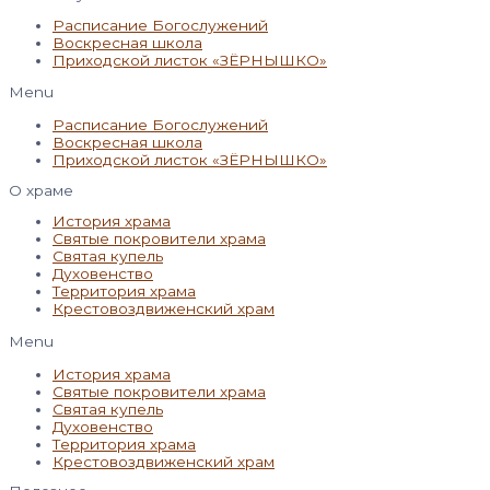
Расписание Богослужений
Воскресная школа
Приходской листок «ЗЁРНЫШКО»
Menu
Расписание Богослужений
Воскресная школа
Приходской листок «ЗЁРНЫШКО»
О храме
История храма
Святые покровители храма
Святая купель
Духовенство
Территория храма
Крестовоздвиженский храм
Menu
История храма
Святые покровители храма
Святая купель
Духовенство
Территория храма
Крестовоздвиженский храм