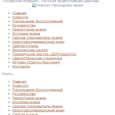
Посадская епархия • Русская православная церковь
Главная
Новости
Расписание Богослужений
Духовенство
Территория храма
История храма
Святые покровители храма
Крестовоздвиженский храм
Святая купель
Воскресная школа
Приходской листок «ЗЁРНЫШКО»
Святоотеческая страничка
Игумен Платон (Кисурин)
Контакты
Menu
Главная
Новости
Расписание Богослужений
Духовенство
Территория храма
История храма
Святые покровители храма
Крестовоздвиженский храм
Святая купель