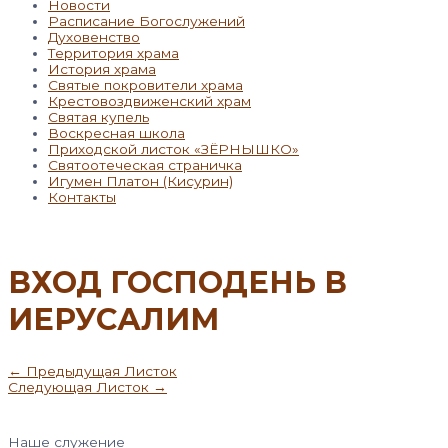
Новости
Расписание Богослужений
Духовенство
Территория храма
История храма
Святые покровители храма
Крестовоздвиженский храм
Святая купель
Воскресная школа
Приходской листок «ЗЁРНЫШКО»
Святоотеческая страничка
Игумен Платон (Кисурин)
Контакты
ВХОД ГОСПОДЕНЬ В
ИЕРУСАЛИМ
Навигация
←
Предыдущая Листок
по
Следующая Листок
→
записям
Наше служение