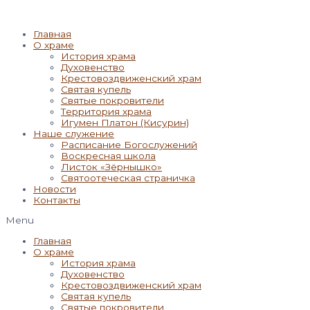
Главная
О храме
История храма
Духовенство
Крестовоздвиженский храм
Святая купель
Святые покровители
Территория храма
Игумен Платон (Кисурин)
Наше служение
Расписание Богослужений
Воскресная школа
Листок «Зёрнышко»
Святоотеческая страничка
Новости
Контакты
Menu
Главная
О храме
История храма
Духовенство
Крестовоздвиженский храм
Святая купель
Святые покровители