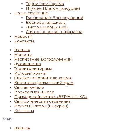
Территория храма
Игумен Платон (Кисурин)
Наше служение
Расписание Богослужений
Воскресная школа
Листок «Зёрнышко»
Святоотеческая страничка
Новости
Контакты
Главная
Новости
Расписание Богослужений
Духовенство
Территория храма
История храма
Святые покровители храма
Крестовоздвиженский храм
Святая купель
Воскресная школа
Приходской листок «ЗЁРНЫШКО»
Святоотеческая страничка
Игумен Платон (Кисурин)
Контакты
Menu
Главная