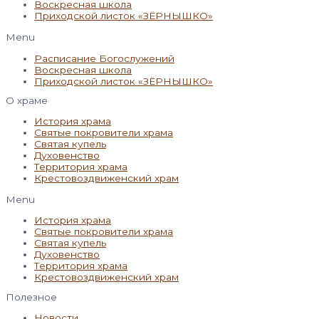
Воскресная школа
Приходской листок «ЗЁРНЫШКО»
Menu
Расписание Богослужений
Воскресная школа
Приходской листок «ЗЁРНЫШКО»
О храме
История храма
Святые покровители храма
Святая купель
Духовенство
Территория храма
Крестовоздвиженский храм
Menu
История храма
Святые покровители храма
Святая купель
Духовенство
Территория храма
Крестовоздвиженский храм
Полезное
Новости