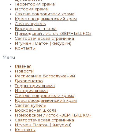
Территория храма
История храма
Святые покровители храма
Крестовоздвиженский храм
Святая купель
Воскресная школа
Приходской листок «ЗЁРНЫШКО»
Святоотеческая страничка
Игумен Платон (Кисурин)
Контакты
Menu
Главная
Новости
Расписание Богослужений
Духовенство
Территория храма
История храма
Святые покровители храма
Крестовоздвиженский храм
Святая купель
Воскресная школа
Приходской листок «ЗЁРНЫШКО»
Святоотеческая страничка
Игумен Платон (Кисурин)
Контакты