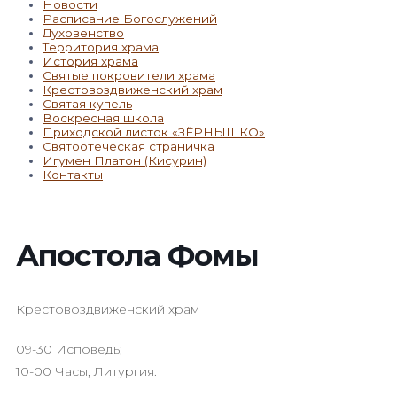
Новости
Расписание Богослужений
Духовенство
Территория храма
История храма
Святые покровители храма
Крестовоздвиженский храм
Святая купель
Воскресная школа
Приходской листок «ЗЁРНЫШКО»
Святоотеческая страничка
Игумен Платон (Кисурин)
Контакты
Апостола Фомы
Крестовоздвиженский храм
09-30 Исповедь;
10-00 Часы, Литургия.