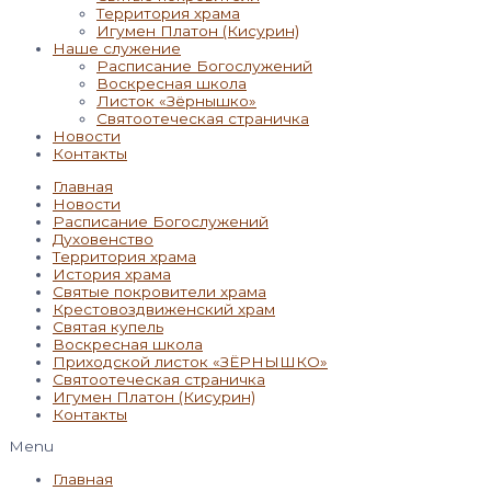
Территория храма
Игумен Платон (Кисурин)
Наше служение
Расписание Богослужений
Воскресная школа
Листок «Зёрнышко»
Святоотеческая страничка
Новости
Контакты
Главная
Новости
Расписание Богослужений
Духовенство
Территория храма
История храма
Святые покровители храма
Крестовоздвиженский храм
Святая купель
Воскресная школа
Приходской листок «ЗЁРНЫШКО»
Святоотеческая страничка
Игумен Платон (Кисурин)
Контакты
Menu
Главная