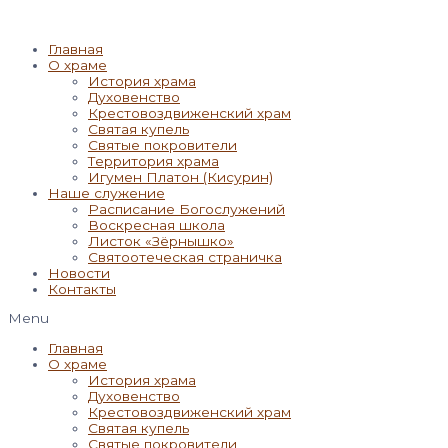
Главная
О храме
История храма
Духовенство
Крестовоздвиженский храм
Святая купель
Святые покровители
Территория храма
Игумен Платон (Кисурин)
Наше служение
Расписание Богослужений
Воскресная школа
Листок «Зёрнышко»
Святоотеческая страничка
Новости
Контакты
Menu
Главная
О храме
История храма
Духовенство
Крестовоздвиженский храм
Святая купель
Святые покровители