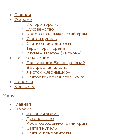
Главная
О храме
История храма
Духовенство
Крестовоздвиженский храм
Святая купель
Святые покровители
Территория храма
Игумен Платон (Кисурин)
Наше служение
Расписание Богослужений
Воскресная школа
Листок «Зёрнышко»
Святоотеческая страничка
Новости
Контакты
Menu
Главная
О храме
История храма
Духовенство
Крестовоздвиженский храм
Святая купель
Святые покровители