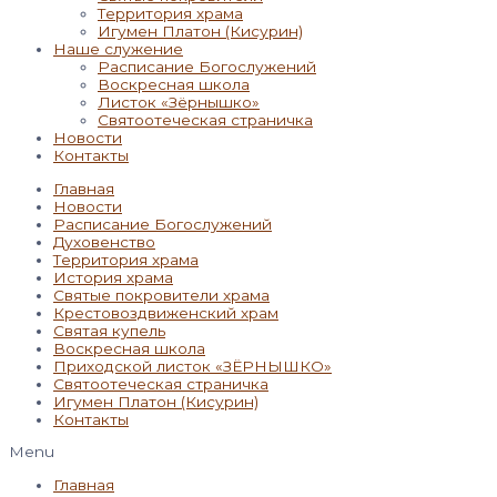
Территория храма
Игумен Платон (Кисурин)
Наше служение
Расписание Богослужений
Воскресная школа
Листок «Зёрнышко»
Святоотеческая страничка
Новости
Контакты
Главная
Новости
Расписание Богослужений
Духовенство
Территория храма
История храма
Святые покровители храма
Крестовоздвиженский храм
Святая купель
Воскресная школа
Приходской листок «ЗЁРНЫШКО»
Святоотеческая страничка
Игумен Платон (Кисурин)
Контакты
Menu
Главная