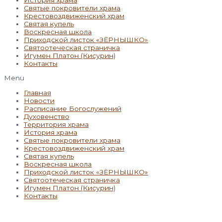
Святые покровители храма
Крестовоздвиженский храм
Святая купель
Воскресная школа
Приходской листок «ЗЁРНЫШКО»
Святоотеческая страничка
Игумен Платон (Кисурин)
Контакты
Menu
Главная
Новости
Расписание Богослужений
Духовенство
Территория храма
История храма
Святые покровители храма
Крестовоздвиженский храм
Святая купель
Воскресная школа
Приходской листок «ЗЁРНЫШКО»
Святоотеческая страничка
Игумен Платон (Кисурин)
Контакты