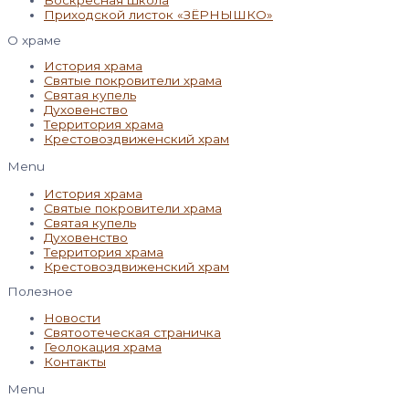
Воскресная школа
Приходской листок «ЗЁРНЫШКО»
О храме
История храма
Святые покровители храма
Святая купель
Духовенство
Территория храма
Крестовоздвиженский храм
Menu
История храма
Святые покровители храма
Святая купель
Духовенство
Территория храма
Крестовоздвиженский храм
Полезное
Новости
Святоотеческая страничка
Геолокация храма
Контакты
Menu