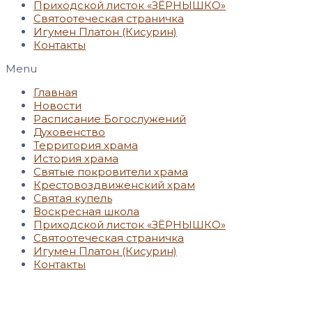
Приходской листок «ЗЁРНЫШКО»
Святоотеческая страничка
Игумен Платон (Кисурин)
Контакты
Menu
Главная
Новости
Расписание Богослужений
Духовенство
Территория храма
История храма
Святые покровители храма
Крестовоздвиженский храм
Святая купель
Воскресная школа
Приходской листок «ЗЁРНЫШКО»
Святоотеческая страничка
Игумен Платон (Кисурин)
Контакты