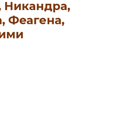
, Никандра,
, Феагена,
ними