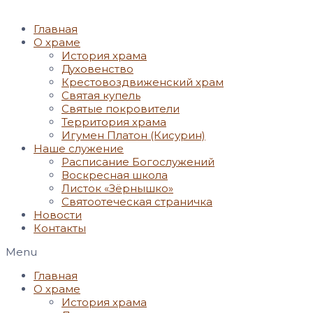
Главная
О храме
История храма
Духовенство
Крестовоздвиженский храм
Святая купель
Святые покровители
Территория храма
Игумен Платон (Кисурин)
Наше служение
Расписание Богослужений
Воскресная школа
Листок «Зёрнышко»
Святоотеческая страничка
Новости
Контакты
Menu
Главная
О храме
История храма