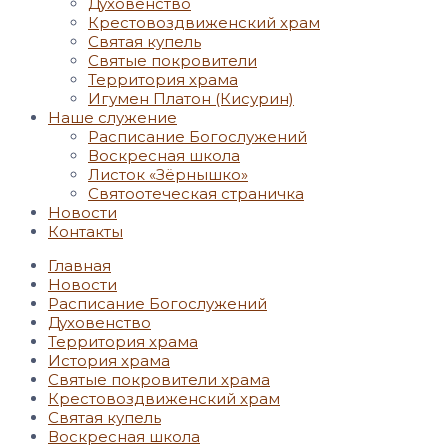
Духовенство
Крестовоздвиженский храм
Святая купель
Святые покровители
Территория храма
Игумен Платон (Кисурин)
Наше служение
Расписание Богослужений
Воскресная школа
Листок «Зёрнышко»
Святоотеческая страничка
Новости
Контакты
Главная
Новости
Расписание Богослужений
Духовенство
Территория храма
История храма
Святые покровители храма
Крестовоздвиженский храм
Святая купель
Воскресная школа