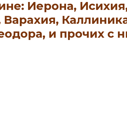
не: Иерона, Исихия
 Варахия, Каллиника
еодора, и прочих с 