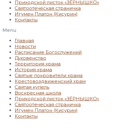
Приходской листок «ЗЁРНЫШКО»
Святоотеческая страничка
Игумен Платон (Кисурин)
Контакты
Menu
Главная
Новости
Расписание Богослужений
Духовенство
Территория храма
История храма
Святые покровители храма
Крестовоздвиженский храм
Святая купель
Воскресная школа
Приходской листок «ЗЁРНЫШКО»
Святоотеческая страничка
Игумен Платон (Кисурин)
Контакты