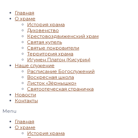
Главная
О храме
История храма
Духовенство
Крестовоздвиженский храм
Святая купель
Святые покровители
Территория храма
Игумен Платон (Кисурин)
Наше служение
Расписание Богослужений
Воскресная школа
Листок «Зёрнышко»
Святоотеческая страничка
Новости
Контакты
Menu
Главная
О храме
История храма