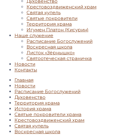
Духовенство
Крестовоздвиженский храм
Святая купель
Святые покровители
Территория храма
Игумен Платон (Кисурин)
Наше служение
Расписание Богослужений
Воскресная школа
Листок «Зёрнышко»
Святоотеческая страничка
Новости
Контакты
Главная
Новости
Расписание Богослужений
Духовенство
Территория храма
История храма
Святые покровители храма
Крестовоздвиженский храм
Святая купель
Воскресная школа