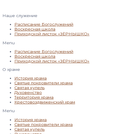
Наше служение
Расписание Богослужений
Воскресная школа
Приходской листок «ЗЁРНЫШКО»
Menu
Расписание Богослужений
Воскресная школа
Приходской листок «ЗЁРНЫШКО»
О храме
История храма
Святые покровители храма
Святая купель
Духовенство
Территория храма
Крестовоздвиженский храм
Menu
История храма
Святые покровители храма
Святая купель