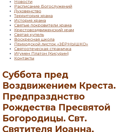
Новости
Расписание Богослужений
Духовенство
Территория храма
История храма
Святые покровители храма
Крестовоздвиженский храм
Святая купель
Воскресная школа
Приходской листок «ЗЁРНЫШКО»
Святоотеческая страничка
Игумен Платон (Кисурин)
Контакты
Суббота пред
Воздвижением Креста.
Предпразднство
Рождества Пресвятой
Богородицы. Свт.
Святителя Иоанна,