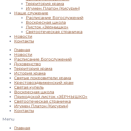
Территория храма
Игумен Платон (Кисурин)
Наше служение
Расписание Богослужений
Воскресная школа
Листок «Зёрнышко»
Святоотеческая страничка
Новости
Контакты
Главная
Новости
Расписание Богослужений
Духовенство
Территория храма
История храма
Святые покровители храма
Крестовоздвиженский храм
Святая купель
Воскресная школа
Приходской листок «ЗЁРНЫШКО»
Святоотеческая страничка
Игумен Платон (Кисурин)
Контакты
Menu
Главная