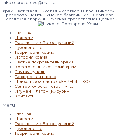
nikolo-prozorovo@mail.ru
Храм Святителя Николая Чудотворца пос. Николо-
Прозорово • Мытищинское благочиние • Сергиево-
Посадская епархия • Русская православная церковь
Главная
Новости
Расписание Богослужений
Духовенство
Территория храма
История храма
Святые покровители храма
Крестовоздвиженский храм
Святая купель
Воскресная школа
Приходской листок «ЗЁРНЫШКО»
Святоотеческая страничка
Игумен Платон (Кисурин)
Контакты
Menu
Главная
Новости
Расписание Богослужений
Духовенство
Территория храма