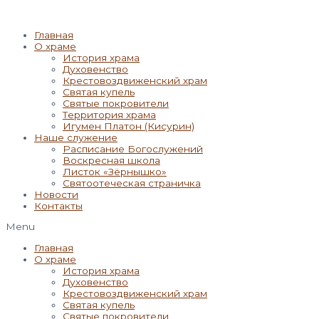
Главная
О храме
История храма
Духовенство
Крестовоздвиженский храм
Святая купель
Святые покровители
Территория храма
Игумен Платон (Кисурин)
Наше служение
Расписание Богослужений
Воскресная школа
Листок «Зёрнышко»
Святоотеческая страничка
Новости
Контакты
Menu
Главная
О храме
История храма
Духовенство
Крестовоздвиженский храм
Святая купель
Святые покровители