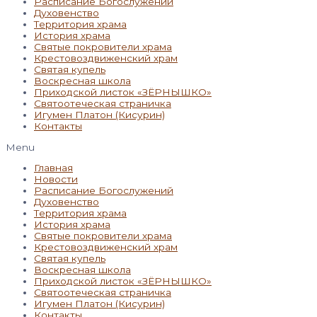
Расписание Богослужений
Духовенство
Территория храма
История храма
Святые покровители храма
Крестовоздвиженский храм
Святая купель
Воскресная школа
Приходской листок «ЗЁРНЫШКО»
Святоотеческая страничка
Игумен Платон (Кисурин)
Контакты
Menu
Главная
Новости
Расписание Богослужений
Духовенство
Территория храма
История храма
Святые покровители храма
Крестовоздвиженский храм
Святая купель
Воскресная школа
Приходской листок «ЗЁРНЫШКО»
Святоотеческая страничка
Игумен Платон (Кисурин)
Контакты