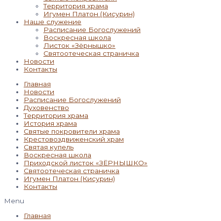
Территория храма
Игумен Платон (Кисурин)
Наше служение
Расписание Богослужений
Воскресная школа
Листок «Зёрнышко»
Святоотеческая страничка
Новости
Контакты
Главная
Новости
Расписание Богослужений
Духовенство
Территория храма
История храма
Святые покровители храма
Крестовоздвиженский храм
Святая купель
Воскресная школа
Приходской листок «ЗЁРНЫШКО»
Святоотеческая страничка
Игумен Платон (Кисурин)
Контакты
Menu
Главная