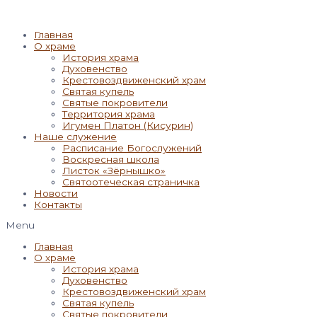
Главная
О храме
История храма
Духовенство
Крестовоздвиженский храм
Святая купель
Святые покровители
Территория храма
Игумен Платон (Кисурин)
Наше служение
Расписание Богослужений
Воскресная школа
Листок «Зёрнышко»
Святоотеческая страничка
Новости
Контакты
Menu
Главная
О храме
История храма
Духовенство
Крестовоздвиженский храм
Святая купель
Святые покровители