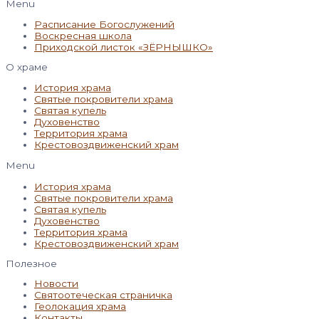
Menu
Расписание Богослужений
Воскресная школа
Приходской листок «ЗЁРНЫШКО»
О храме
История храма
Святые покровители храма
Святая купель
Духовенство
Территория храма
Крестовоздвиженский храм
Menu
История храма
Святые покровители храма
Святая купель
Духовенство
Территория храма
Крестовоздвиженский храм
Полезное
Новости
Святоотеческая страничка
Геолокация храма
Контакты