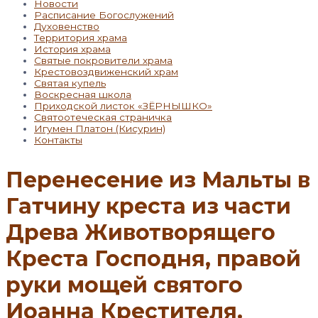
Новости
Расписание Богослужений
Духовенство
Территория храма
История храма
Святые покровители храма
Крестовоздвиженский храм
Святая купель
Воскресная школа
Приходской листок «ЗЁРНЫШКО»
Святоотеческая страничка
Игумен Платон (Кисурин)
Контакты
Перенесение из Мальты в
Гатчину креста из части
Древа Животворящего
Креста Господня, правой
руки мощей святого
Иоанна Крестителя.