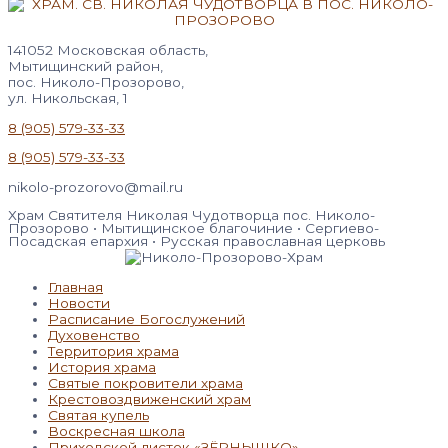
141052 Московская область,
Мытищинский район,
пос. Николо-Прозорово,
ул. Никольская, 1
8 (905) 579-33-33
8 (905) 579-33-33
nikolo-prozorovo@mail.ru
Храм Святителя Николая Чудотворца пос. Николо-
Прозорово • Мытищинское благочиние • Сергиево-
Посадская епархия • Русская православная церковь
Главная
Новости
Расписание Богослужений
Духовенство
Территория храма
История храма
Святые покровители храма
Крестовоздвиженский храм
Святая купель
Воскресная школа
Приходской листок «ЗЁРНЫШКО»