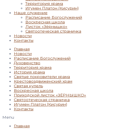
Территория храма
Игумен Платон (Кисурин)
Наше служение
Расписание Богослужений
Воскресная школа
Листок «Зёрнышко»
Святоотеческая страничка
Новости
Контакты
Главная
Новости
Расписание Богослужений
Духовенство
Территория храма
История храма
Святые покровители храма
Крестовоздвиженский храм
Святая купель
Воскресная школа
Приходской листок «ЗЁРНЫШКО»
Святоотеческая страничка
Игумен Платон (Кисурин)
Контакты
Menu
Главная