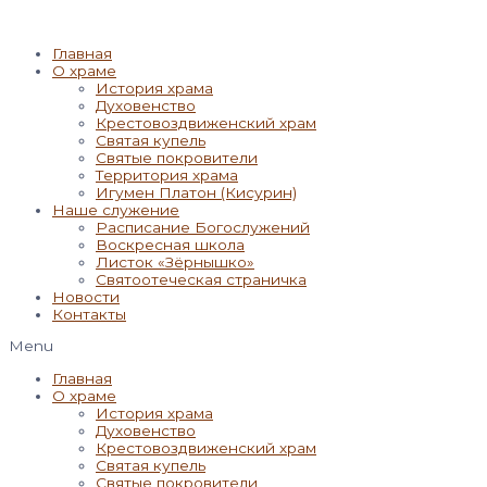
Главная
О храме
История храма
Духовенство
Крестовоздвиженский храм
Святая купель
Святые покровители
Территория храма
Игумен Платон (Кисурин)
Наше служение
Расписание Богослужений
Воскресная школа
Листок «Зёрнышко»
Святоотеческая страничка
Новости
Контакты
Menu
Главная
О храме
История храма
Духовенство
Крестовоздвиженский храм
Святая купель
Святые покровители