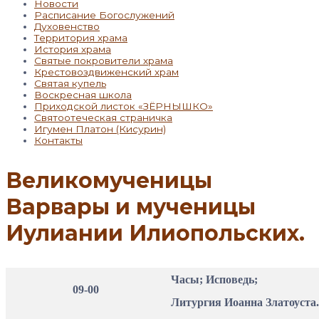
Новости
Расписание Богослужений
Духовенство
Территория храма
История храма
Святые покровители храма
Крестовоздвиженский храм
Святая купель
Воскресная школа
Приходской листок «ЗЁРНЫШКО»
Святоотеческая страничка
Игумен Платон (Кисурин)
Контакты
Великомученицы
Варвары и мученицы
Иулиании Илиопольских.
Часы; Исповедь;
09-00
Литургия Иоанна Златоуста.