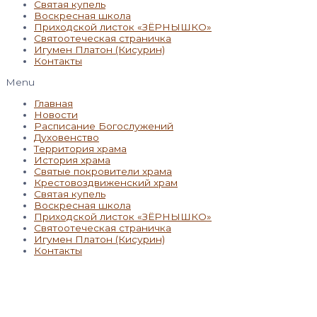
Святая купель
Воскресная школа
Приходской листок «ЗЁРНЫШКО»
Святоотеческая страничка
Игумен Платон (Кисурин)
Контакты
Menu
Главная
Новости
Расписание Богослужений
Духовенство
Территория храма
История храма
Святые покровители храма
Крестовоздвиженский храм
Святая купель
Воскресная школа
Приходской листок «ЗЁРНЫШКО»
Святоотеческая страничка
Игумен Платон (Кисурин)
Контакты