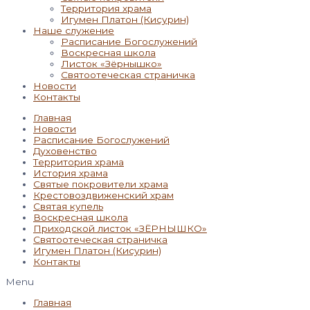
Территория храма
Игумен Платон (Кисурин)
Наше служение
Расписание Богослужений
Воскресная школа
Листок «Зёрнышко»
Святоотеческая страничка
Новости
Контакты
Главная
Новости
Расписание Богослужений
Духовенство
Территория храма
История храма
Святые покровители храма
Крестовоздвиженский храм
Святая купель
Воскресная школа
Приходской листок «ЗЁРНЫШКО»
Святоотеческая страничка
Игумен Платон (Кисурин)
Контакты
Menu
Главная