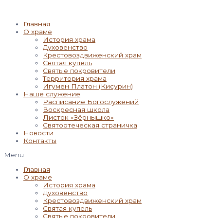
Главная
О храме
История храма
Духовенство
Крестовоздвиженский храм
Святая купель
Святые покровители
Территория храма
Игумен Платон (Кисурин)
Наше служение
Расписание Богослужений
Воскресная школа
Листок «Зёрнышко»
Святоотеческая страничка
Новости
Контакты
Menu
Главная
О храме
История храма
Духовенство
Крестовоздвиженский храм
Святая купель
Святые покровители