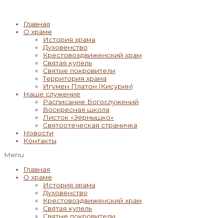
Главная
О храме
История храма
Духовенство
Крестовоздвиженский храм
Святая купель
Святые покровители
Территория храма
Игумен Платон (Кисурин)
Наше служение
Расписание Богослужений
Воскресная школа
Листок «Зёрнышко»
Святоотеческая страничка
Новости
Контакты
Menu
Главная
О храме
История храма
Духовенство
Крестовоздвиженский храм
Святая купель
Святые покровители