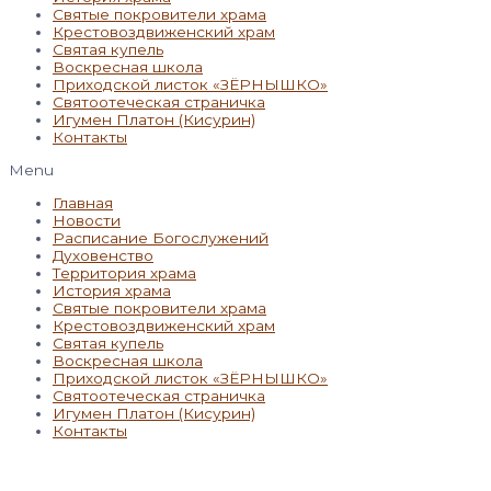
Святые покровители храма
Крестовоздвиженский храм
Святая купель
Воскресная школа
Приходской листок «ЗЁРНЫШКО»
Святоотеческая страничка
Игумен Платон (Кисурин)
Контакты
Menu
Главная
Новости
Расписание Богослужений
Духовенство
Территория храма
История храма
Святые покровители храма
Крестовоздвиженский храм
Святая купель
Воскресная школа
Приходской листок «ЗЁРНЫШКО»
Святоотеческая страничка
Игумен Платон (Кисурин)
Контакты