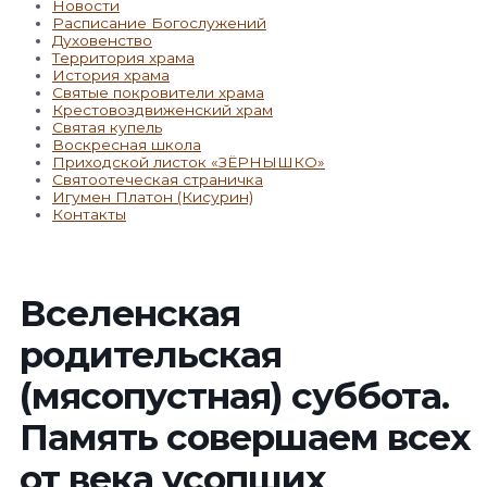
Новости
Расписание Богослужений
Духовенство
Территория храма
История храма
Святые покровители храма
Крестовоздвиженский храм
Святая купель
Воскресная школа
Приходской листок «ЗЁРНЫШКО»
Святоотеческая страничка
Игумен Платон (Кисурин)
Контакты
Вселенская
родительская
(мясопустная) суббота.
Память совершаем всех
от века усопших