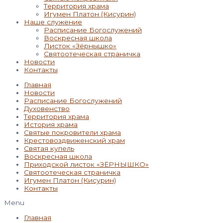
Территория храма
Игумен Платон (Кисурин)
Наше служение
Расписание Богослужений
Воскресная школа
Листок «Зёрнышко»
Святоотеческая страничка
Новости
Контакты
Главная
Новости
Расписание Богослужений
Духовенство
Территория храма
История храма
Святые покровители храма
Крестовоздвиженский храм
Святая купель
Воскресная школа
Приходской листок «ЗЁРНЫШКО»
Святоотеческая страничка
Игумен Платон (Кисурин)
Контакты
Menu
Главная