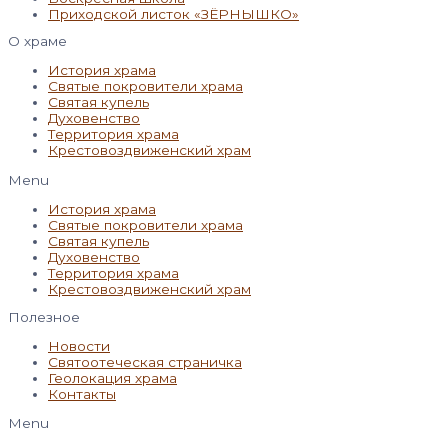
Приходской листок «ЗЁРНЫШКО»
О храме
История храма
Святые покровители храма
Святая купель
Духовенство
Территория храма
Крестовоздвиженский храм
Menu
История храма
Святые покровители храма
Святая купель
Духовенство
Территория храма
Крестовоздвиженский храм
Полезное
Новости
Святоотеческая страничка
Геолокация храма
Контакты
Menu