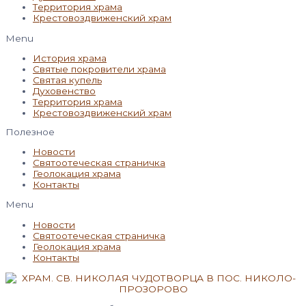
Территория храма
Крестовоздвиженский храм
Menu
История храма
Святые покровители храма
Святая купель
Духовенство
Территория храма
Крестовоздвиженский храм
Полезное
Новости
Святоотеческая страничка
Геолокация храма
Контакты
Menu
Новости
Святоотеческая страничка
Геолокация храма
Контакты