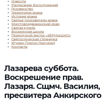
Новости
Расписание Богослужений
Духовенство
Территория храма
История храма
Святые покровители храма
Крестовоздвиженский храм
Святая купель
Воскресная школа
Приходской листок «ЗЁРНЫШКО»
Святоотеческая страничка
Игумен Платон (Кисурин)
Контакты
Лазарева суббота.
Воскрешение прав.
Лазаря. Сщмч. Василия,
пресвитера Анкирского