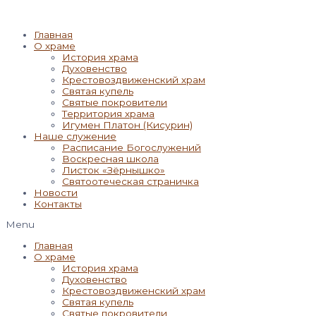
Главная
О храме
История храма
Духовенство
Крестовоздвиженский храм
Святая купель
Святые покровители
Территория храма
Игумен Платон (Кисурин)
Наше служение
Расписание Богослужений
Воскресная школа
Листок «Зёрнышко»
Святоотеческая страничка
Новости
Контакты
Menu
Главная
О храме
История храма
Духовенство
Крестовоздвиженский храм
Святая купель
Святые покровители