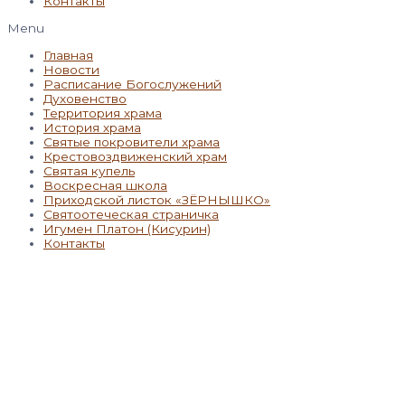
Контакты
Menu
Главная
Новости
Расписание Богослужений
Духовенство
Территория храма
История храма
Святые покровители храма
Крестовоздвиженский храм
Святая купель
Воскресная школа
Приходской листок «ЗЁРНЫШКО»
Святоотеческая страничка
Игумен Платон (Кисурин)
Контакты