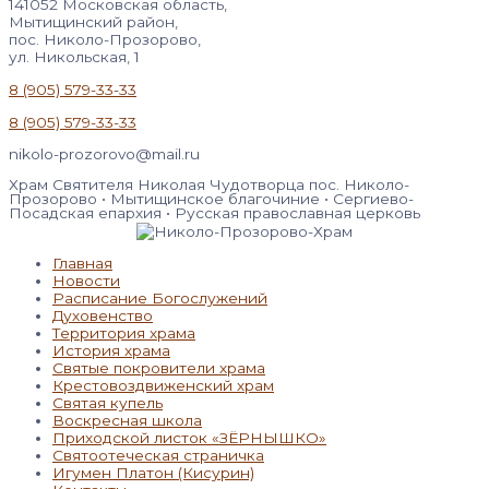
141052 Московская область,
Мытищинский район,
пос. Николо-Прозорово,
ул. Никольская, 1
8 (905) 579-33-33
8 (905) 579-33-33
nikolo-prozorovo@mail.ru
Храм Святителя Николая Чудотворца пос. Николо-
Прозорово • Мытищинское благочиние • Сергиево-
Посадская епархия • Русская православная церковь
Главная
Новости
Расписание Богослужений
Духовенство
Территория храма
История храма
Святые покровители храма
Крестовоздвиженский храм
Святая купель
Воскресная школа
Приходской листок «ЗЁРНЫШКО»
Святоотеческая страничка
Игумен Платон (Кисурин)