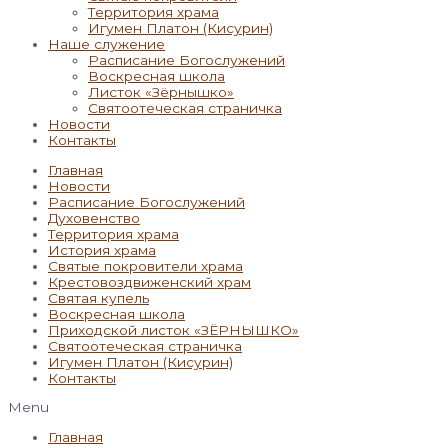
Территория храма
Игумен Платон (Кисурин)
Наше служение
Расписание Богослужений
Воскресная школа
Листок «Зёрнышко»
Святоотеческая страничка
Новости
Контакты
Главная
Новости
Расписание Богослужений
Духовенство
Территория храма
История храма
Святые покровители храма
Крестовоздвиженский храм
Святая купель
Воскресная школа
Приходской листок «ЗЁРНЫШКО»
Святоотеческая страничка
Игумен Платон (Кисурин)
Контакты
Menu
Главная