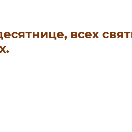
десятнице, всех свят
х.