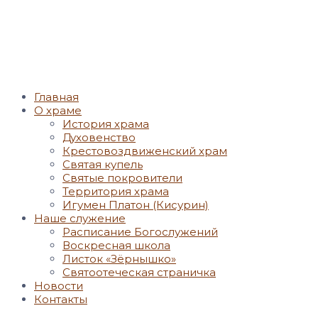
Главная
О храме
История храма
Духовенство
Крестовоздвиженский храм
Святая купель
Святые покровители
Территория храма
Игумен Платон (Кисурин)
Наше служение
Расписание Богослужений
Воскресная школа
Листок «Зёрнышко»
Святоотеческая страничка
Новости
Контакты