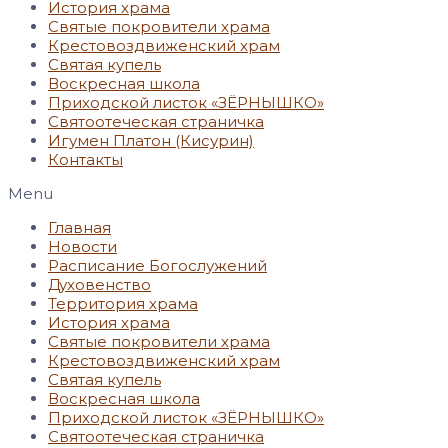
История храма
Святые покровители храма
Крестовоздвиженский храм
Святая купель
Воскресная школа
Приходской листок «ЗЁРНЫШКО»
Святоотеческая страничка
Игумен Платон (Кисурин)
Контакты
Menu
Главная
Новости
Расписание Богослужений
Духовенство
Территория храма
История храма
Святые покровители храма
Крестовоздвиженский храм
Святая купель
Воскресная школа
Приходской листок «ЗЁРНЫШКО»
Святоотеческая страничка