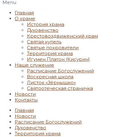
Menu
Главная
О храме
История храма
Духовенство
Крестовоздвиженский храм
Святая купель
Святые покровители
Территория храма
Игумен Платон (Кисурин)
Наше служение
Расписание Богослужений
Воскресная школа
Листок «Зёрнышко»
Святоотеческая страничка
Новости
Контакты
Главная
Новости
Расписание Богослужений
Духовенство
Территория храма