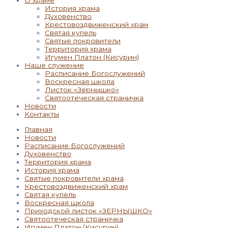
О храме
История храма
Духовенство
Крестовоздвиженский храм
Святая купель
Святые покровители
Территория храма
Игумен Платон (Кисурин)
Наше служение
Расписание Богослужений
Воскресная школа
Листок «Зёрнышко»
Святоотеческая страничка
Новости
Контакты
Главная
Новости
Расписание Богослужений
Духовенство
Территория храма
История храма
Святые покровители храма
Крестовоздвиженский храм
Святая купель
Воскресная школа
Приходской листок «ЗЁРНЫШКО»
Святоотеческая страничка
Игумен Платон (Кисурин)