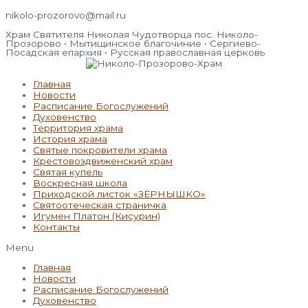
nikolo-prozorovo@mail.ru
Храм Святителя Николая Чудотворца пос. Николо-
Прозорово • Мытищинское благочиние • Сергиево-
Посадская епархия • Русская православная церковь
Главная
Новости
Расписание Богослужений
Духовенство
Территория храма
История храма
Святые покровители храма
Крестовоздвиженский храм
Святая купель
Воскресная школа
Приходской листок «ЗЁРНЫШКО»
Святоотеческая страничка
Игумен Платон (Кисурин)
Контакты
Menu
Главная
Новости
Расписание Богослужений
Духовенство