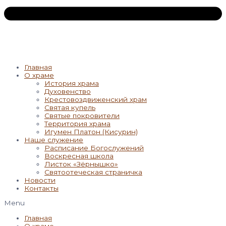
Главная
О храме
История храма
Духовенство
Крестовоздвиженский храм
Святая купель
Святые покровители
Территория храма
Игумен Платон (Кисурин)
Наше служение
Расписание Богослужений
Воскресная школа
Листок «Зёрнышко»
Святоотеческая страничка
Новости
Контакты
Menu
Главная