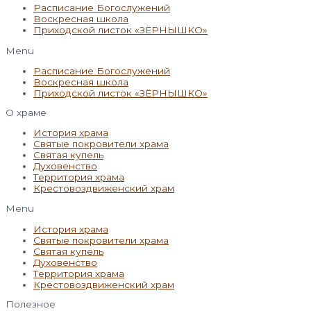
Расписание Богослужений
Воскресная школа
Приходской листок «ЗЁРНЫШКО»
Menu
Расписание Богослужений
Воскресная школа
Приходской листок «ЗЁРНЫШКО»
О храме
История храма
Святые покровители храма
Святая купель
Духовенство
Территория храма
Крестовоздвиженский храм
Menu
История храма
Святые покровители храма
Святая купель
Духовенство
Территория храма
Крестовоздвиженский храм
Полезное