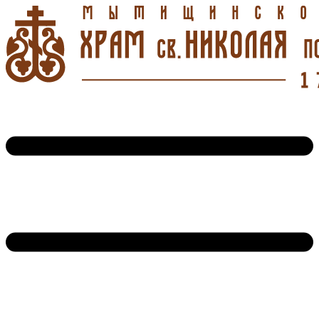
Перейти
к
содержимому