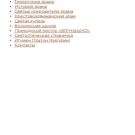
Территория храма
История храма
Святые покровители храма
Крестовоздвиженский храм
Святая купель
Воскресная школа
Приходской листок «ЗЁРНЫШКО»
Святоотеческая страничка
Игумен Платон (Кисурин)
Контакты