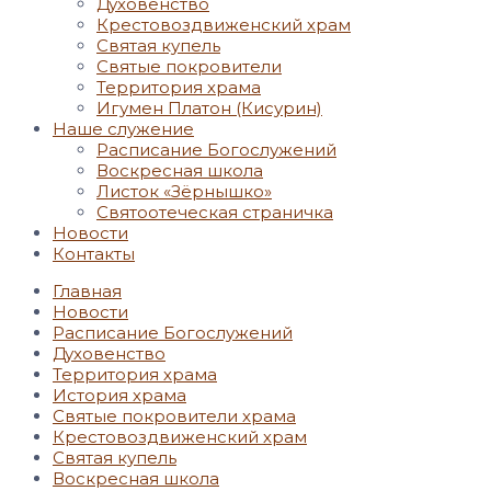
Духовенство
Крестовоздвиженский храм
Святая купель
Святые покровители
Территория храма
Игумен Платон (Кисурин)
Наше служение
Расписание Богослужений
Воскресная школа
Листок «Зёрнышко»
Святоотеческая страничка
Новости
Контакты
Главная
Новости
Расписание Богослужений
Духовенство
Территория храма
История храма
Святые покровители храма
Крестовоздвиженский храм
Святая купель
Воскресная школа