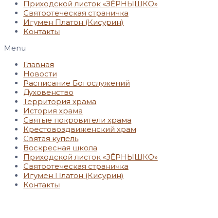
Приходской листок «ЗЁРНЫШКО»
Святоотеческая страничка
Игумен Платон (Кисурин)
Контакты
Menu
Главная
Новости
Расписание Богослужений
Духовенство
Территория храма
История храма
Святые покровители храма
Крестовоздвиженский храм
Святая купель
Воскресная школа
Приходской листок «ЗЁРНЫШКО»
Святоотеческая страничка
Игумен Платон (Кисурин)
Контакты