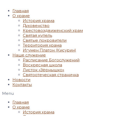
Главная
О храме
История храма
Духовенство
Крестовоздвиженский храм
Святая купель
Святые покровители
Территория храма
Игумен Платон (Кисурин)
Наше служение
Расписание Богослужений
Воскресная школа
Листок «Зёрнышко»
Святоотеческая страничка
Новости
Контакты
Menu
Главная
О храме
История храма