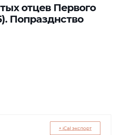
ятых отцев Первого
5). Попразднство
+ iCal экспорт