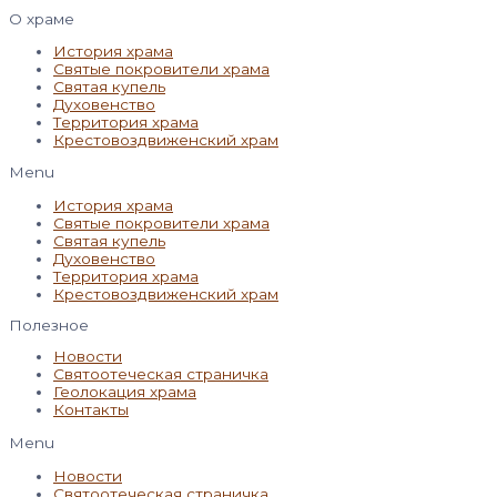
О храме
История храма
Святые покровители храма
Святая купель
Духовенство
Территория храма
Крестовоздвиженский храм
Menu
История храма
Святые покровители храма
Святая купель
Духовенство
Территория храма
Крестовоздвиженский храм
Полезное
Новости
Святоотеческая страничка
Геолокация храма
Контакты
Menu
Новости
Святоотеческая страничка