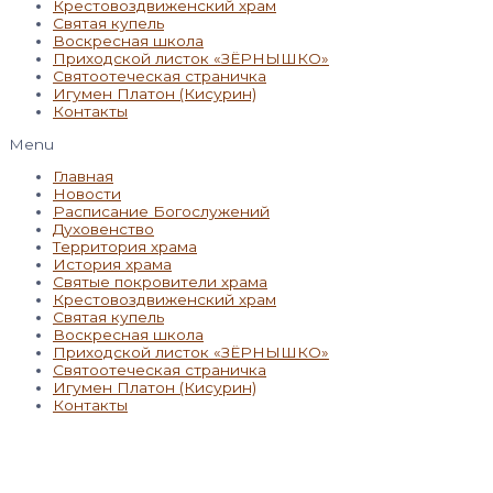
Крестовоздвиженский храм
Святая купель
Воскресная школа
Приходской листок «ЗЁРНЫШКО»
Святоотеческая страничка
Игумен Платон (Кисурин)
Контакты
Menu
Главная
Новости
Расписание Богослужений
Духовенство
Территория храма
История храма
Святые покровители храма
Крестовоздвиженский храм
Святая купель
Воскресная школа
Приходской листок «ЗЁРНЫШКО»
Святоотеческая страничка
Игумен Платон (Кисурин)
Контакты