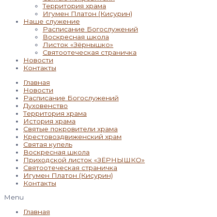
Территория храма
Игумен Платон (Кисурин)
Наше служение
Расписание Богослужений
Воскресная школа
Листок «Зёрнышко»
Святоотеческая страничка
Новости
Контакты
Главная
Новости
Расписание Богослужений
Духовенство
Территория храма
История храма
Святые покровители храма
Крестовоздвиженский храм
Святая купель
Воскресная школа
Приходской листок «ЗЁРНЫШКО»
Святоотеческая страничка
Игумен Платон (Кисурин)
Контакты
Menu
Главная