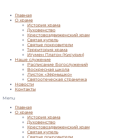
Главная
О храме
История храма
Духовенство
Крестовоздвиженский храм
Святая купель
Святые покровители
Территория храма
Игумен Платон (Кисурин)
Наше служение
Расписание Богослужений
Воскресная школа
Листок «Зёрнышко»
Святоотеческая страничка
Новости
Контакты
Menu
Главная
О храме
История храма
Духовенство
Крестовоздвиженский храм
Святая купель
Святые покровители