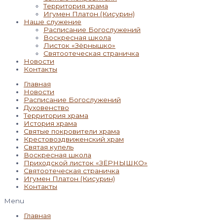
Территория храма
Игумен Платон (Кисурин)
Наше служение
Расписание Богослужений
Воскресная школа
Листок «Зёрнышко»
Святоотеческая страничка
Новости
Контакты
Главная
Новости
Расписание Богослужений
Духовенство
Территория храма
История храма
Святые покровители храма
Крестовоздвиженский храм
Святая купель
Воскресная школа
Приходской листок «ЗЁРНЫШКО»
Святоотеческая страничка
Игумен Платон (Кисурин)
Контакты
Menu
Главная