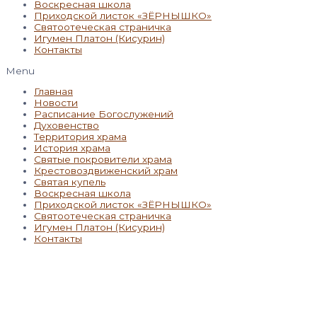
Воскресная школа
Приходской листок «ЗЁРНЫШКО»
Святоотеческая страничка
Игумен Платон (Кисурин)
Контакты
Menu
Главная
Новости
Расписание Богослужений
Духовенство
Территория храма
История храма
Святые покровители храма
Крестовоздвиженский храм
Святая купель
Воскресная школа
Приходской листок «ЗЁРНЫШКО»
Святоотеческая страничка
Игумен Платон (Кисурин)
Контакты