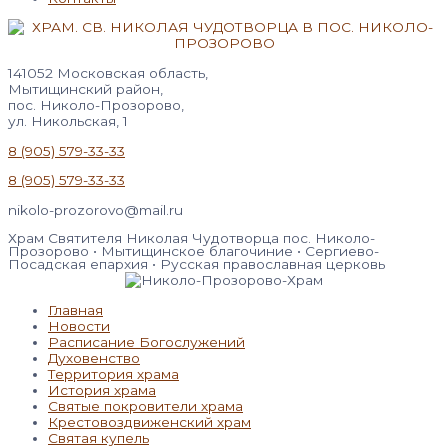
141052 Московская область,
Мытищинский район,
пос. Николо-Прозорово,
ул. Никольская, 1
8 (905) 579-33-33
8 (905) 579-33-33
nikolo-prozorovo@mail.ru
Храм Святителя Николая Чудотворца пос. Николо-
Прозорово • Мытищинское благочиние • Сергиево-
Посадская епархия • Русская православная церковь
Главная
Новости
Расписание Богослужений
Духовенство
Территория храма
История храма
Святые покровители храма
Крестовоздвиженский храм
Святая купель