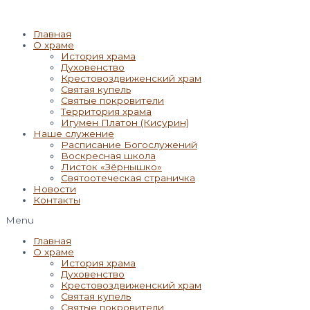
Главная
О храме
История храма
Духовенство
Крестовоздвиженский храм
Святая купель
Святые покровители
Территория храма
Игумен Платон (Кисурин)
Наше служение
Расписание Богослужений
Воскресная школа
Листок «Зёрнышко»
Святоотеческая страничка
Новости
Контакты
Menu
Главная
О храме
История храма
Духовенство
Крестовоздвиженский храм
Святая купель
Святые покровители