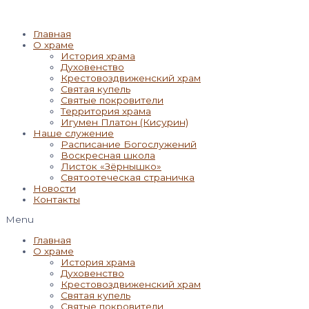
Главная
О храме
История храма
Духовенство
Крестовоздвиженский храм
Святая купель
Святые покровители
Территория храма
Игумен Платон (Кисурин)
Наше служение
Расписание Богослужений
Воскресная школа
Листок «Зёрнышко»
Святоотеческая страничка
Новости
Контакты
Menu
Главная
О храме
История храма
Духовенство
Крестовоздвиженский храм
Святая купель
Святые покровители