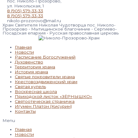
пос. Николо-Прозорово,
ул. Никольская, 1
8 (905) 579-33-33
8 (905) 579-33-33
nikolo-prozorovo@mail.ru
Храм Святителя Николая Чудотворца пос. Николо-
Прозорово • Мытищинское благочиние • Сергиево-
Посадская епархия • Русская православная церковь
Главная
Новости
Расписание Богослужений
Духовенство
Территория храма
История храма
Святые покровители храма
Крестовоздвиженский храм
Святая купель
Воскресная школа
Приходской листок «ЗЁРНЫШКО»
Святоотеческая страничка
Игумен Платон (Кисурин)
Контакты
Menu
Главная
Новости