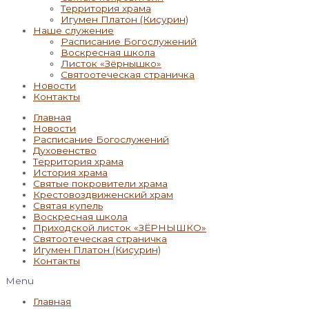
Территория храма
Игумен Платон (Кисурин)
Наше служение
Расписание Богослужений
Воскресная школа
Листок «Зёрнышко»
Святоотеческая страничка
Новости
Контакты
Главная
Новости
Расписание Богослужений
Духовенство
Территория храма
История храма
Святые покровители храма
Крестовоздвиженский храм
Святая купель
Воскресная школа
Приходской листок «ЗЁРНЫШКО»
Святоотеческая страничка
Игумен Платон (Кисурин)
Контакты
Menu
Главная