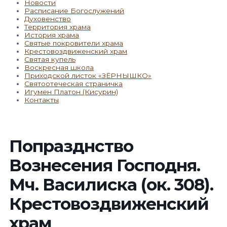
Новости
Расписание Богослужений
Духовенство
Территория храма
История храма
Святые покровители храма
Крестовоздвиженский храм
Святая купель
Воскресная школа
Приходской листок «ЗЁРНЫШКО»
Святоотеческая страничка
Игумен Платон (Кисурин)
Контакты
Попразднство
Вознесения Господня.
Мч. Василиска (ок. 308).
Крестовоздвиженский
храм