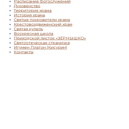
Расписание Богослужений
Духовенство
Территория храма
История храма
Святые покровители храма
Крестовоздвиженский храм
Святая купель
Воскресная школа
Приходской листок «ЗЁРНЫШКО»
Святоотеческая страничка
Игумен Платон (Кисурин)
Контакты