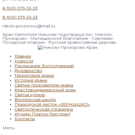
8 (905) 579-33-33
8 (905) 579-33-33
nikolo-prozorovo@mail.ru
Храм Святителя Николая Чудотворца пос. Николо-
Прозорово • Мытищинское благочиние • Сергиево-
Посадская епархия • Русская православная церковь
Главная
Новости
Расписание Богослужений
Духовенство
Территория храма
История храма
Святые покровители храма
Крестовоздвиженский храм
Святая купель
Воскресная школа
Приходской листок «ЗЁРНЫШКО»
Святоотеческая страничка
Игумен Платон (Кисурин)
Контакты
Menu