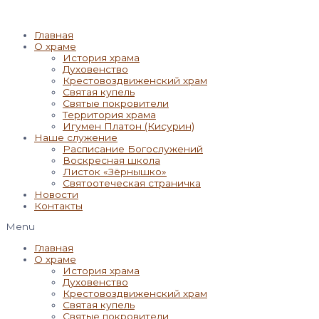
Главная
О храме
История храма
Духовенство
Крестовоздвиженский храм
Святая купель
Святые покровители
Территория храма
Игумен Платон (Кисурин)
Наше служение
Расписание Богослужений
Воскресная школа
Листок «Зёрнышко»
Святоотеческая страничка
Новости
Контакты
Menu
Главная
О храме
История храма
Духовенство
Крестовоздвиженский храм
Святая купель
Святые покровители