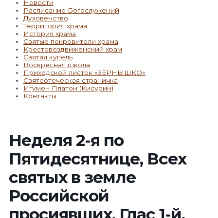
Новости
Расписание Богослужений
Духовенство
Территория храма
История храма
Святые покровители храма
Крестовоздвиженский храм
Святая купель
Воскресная школа
Приходской листок «ЗЁРНЫШКО»
Святоотеческая страничка
Игумен Платон (Кисурин)
Контакты
Неделя 2-я по
Пятидесятнице, Всех
святых в земле
Российской
просиявших. Глас 1-й.