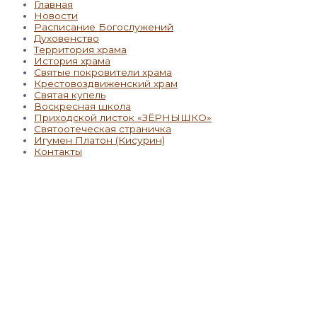
Главная
Новости
Расписание Богослужений
Духовенство
Территория храма
История храма
Святые покровители храма
Крестовоздвиженский храм
Святая купель
Воскресная школа
Приходской листок «ЗЁРНЫШКО»
Святоотеческая страничка
Игумен Платон (Кисурин)
Контакты