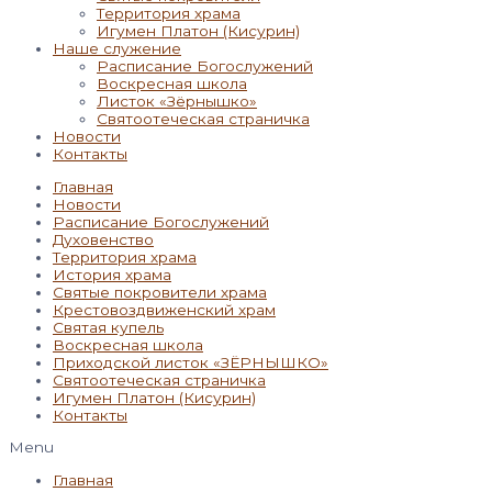
Территория храма
Игумен Платон (Кисурин)
Наше служение
Расписание Богослужений
Воскресная школа
Листок «Зёрнышко»
Святоотеческая страничка
Новости
Контакты
Главная
Новости
Расписание Богослужений
Духовенство
Территория храма
История храма
Святые покровители храма
Крестовоздвиженский храм
Святая купель
Воскресная школа
Приходской листок «ЗЁРНЫШКО»
Святоотеческая страничка
Игумен Платон (Кисурин)
Контакты
Menu
Главная