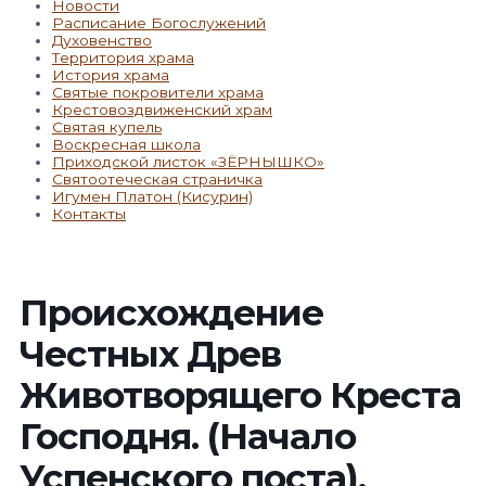
Новости
Расписание Богослужений
Духовенство
Территория храма
История храма
Святые покровители храма
Крестовоздвиженский храм
Святая купель
Воскресная школа
Приходской листок «ЗЁРНЫШКО»
Святоотеческая страничка
Игумен Платон (Кисурин)
Контакты
Происхождение
Честных Древ
Животворящего Креста
Господня. (Начало
Успенского поста).