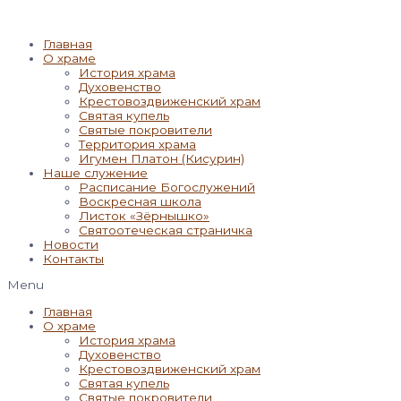
Главная
О храме
История храма
Духовенство
Крестовоздвиженский храм
Святая купель
Святые покровители
Территория храма
Игумен Платон (Кисурин)
Наше служение
Расписание Богослужений
Воскресная школа
Листок «Зёрнышко»
Святоотеческая страничка
Новости
Контакты
Menu
Главная
О храме
История храма
Духовенство
Крестовоздвиженский храм
Святая купель
Святые покровители