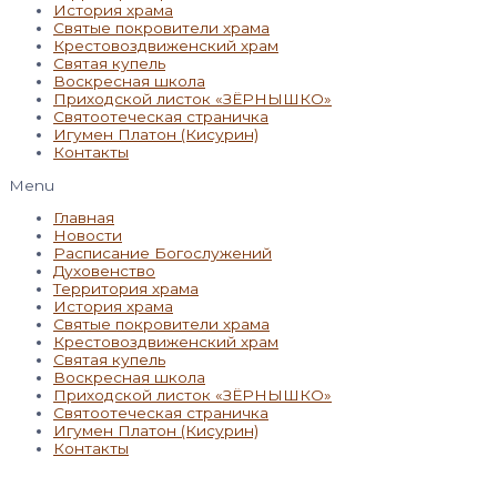
История храма
Святые покровители храма
Крестовоздвиженский храм
Святая купель
Воскресная школа
Приходской листок «ЗЁРНЫШКО»
Святоотеческая страничка
Игумен Платон (Кисурин)
Контакты
Menu
Главная
Новости
Расписание Богослужений
Духовенство
Территория храма
История храма
Святые покровители храма
Крестовоздвиженский храм
Святая купель
Воскресная школа
Приходской листок «ЗЁРНЫШКО»
Святоотеческая страничка
Игумен Платон (Кисурин)
Контакты