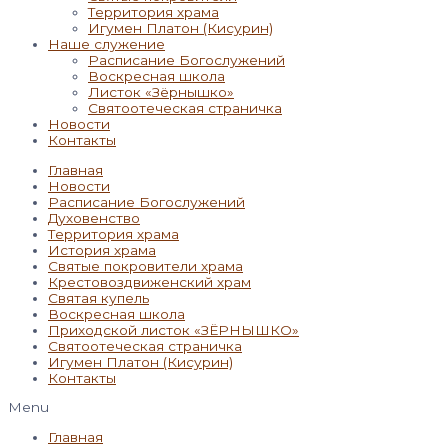
Территория храма
Игумен Платон (Кисурин)
Наше служение
Расписание Богослужений
Воскресная школа
Листок «Зёрнышко»
Святоотеческая страничка
Новости
Контакты
Главная
Новости
Расписание Богослужений
Духовенство
Территория храма
История храма
Святые покровители храма
Крестовоздвиженский храм
Святая купель
Воскресная школа
Приходской листок «ЗЁРНЫШКО»
Святоотеческая страничка
Игумен Платон (Кисурин)
Контакты
Menu
Главная