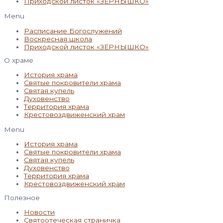
Приходской листок «ЗЁРНЫШКО»
Menu
Расписание Богослужений
Воскресная школа
Приходской листок «ЗЁРНЫШКО»
О храме
История храма
Святые покровители храма
Святая купель
Духовенство
Территория храма
Крестовоздвиженский храм
Menu
История храма
Святые покровители храма
Святая купель
Духовенство
Территория храма
Крестовоздвиженский храм
Полезное
Новости
Святоотеческая страничка