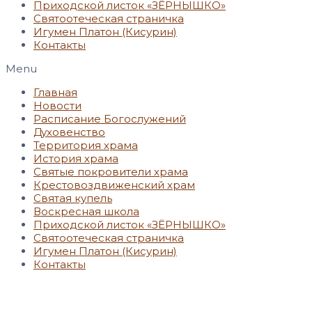
Приходской листок «ЗЁРНЫШКО»
Святоотеческая страничка
Игумен Платон (Кисурин)
Контакты
Menu
Главная
Новости
Расписание Богослужений
Духовенство
Территория храма
История храма
Святые покровители храма
Крестовоздвиженский храм
Святая купель
Воскресная школа
Приходской листок «ЗЁРНЫШКО»
Святоотеческая страничка
Игумен Платон (Кисурин)
Контакты