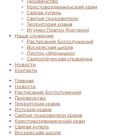
Духовенство
Крестовоздвиженский храм
Святая купель
Святые покровители
Территория храма
Игумен Платон (Кисурин)
Наше служение
Расписание Богослужений
Воскресная школа
Листок «Зёрнышко»
Святоотеческая страничка
Новости
Контакты
Главная
Новости
Расписание Богослужений
Духовенство
Территория храма
История храма
Святые покровители храма
Крестовоздвиженский храм
Святая купель
Воскресная школа