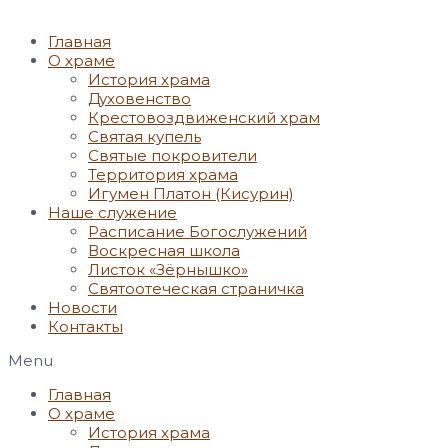
Главная
О храме
История храма
Духовенство
Крестовоздвиженский храм
Святая купель
Святые покровители
Территория храма
Игумен Платон (Кисурин)
Наше служение
Расписание Богослужений
Воскресная школа
Листок «Зёрнышко»
Святоотеческая страничка
Новости
Контакты
Menu
Главная
О храме
История храма