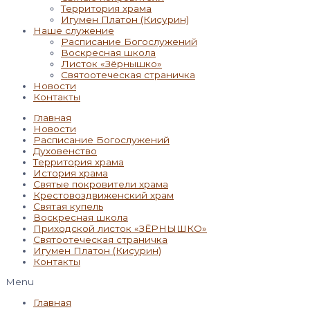
Территория храма
Игумен Платон (Кисурин)
Наше служение
Расписание Богослужений
Воскресная школа
Листок «Зёрнышко»
Святоотеческая страничка
Новости
Контакты
Главная
Новости
Расписание Богослужений
Духовенство
Территория храма
История храма
Святые покровители храма
Крестовоздвиженский храм
Святая купель
Воскресная школа
Приходской листок «ЗЁРНЫШКО»
Святоотеческая страничка
Игумен Платон (Кисурин)
Контакты
Menu
Главная