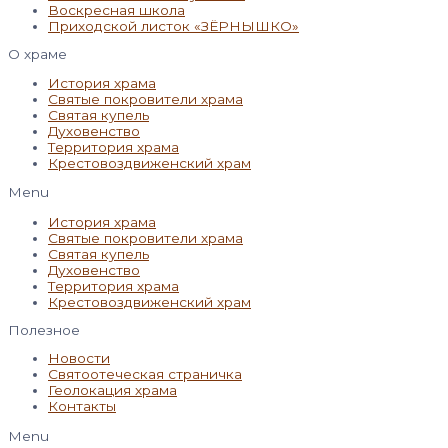
Воскресная школа
Приходской листок «ЗЁРНЫШКО»
О храме
История храма
Святые покровители храма
Святая купель
Духовенство
Территория храма
Крестовоздвиженский храм
Menu
История храма
Святые покровители храма
Святая купель
Духовенство
Территория храма
Крестовоздвиженский храм
Полезное
Новости
Святоотеческая страничка
Геолокация храма
Контакты
Menu