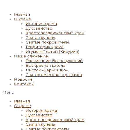
Главная
О храме
История храма
Духовенство
Крестовоздвиженский храм
Святая купель
Святые покровители
Территория храма
Игумен Платон (Кисурин)
Наше служение
Расписание Богослужений
Воскресная школа
Листок «Зёрнышко»
Святоотеческая страничка
Новости
Контакты
Menu
Главная
О храме
История храма
Духовенство
Крестовоздвиженский храм
Святая купель
Святые покровители