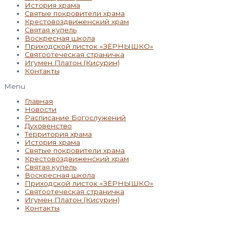
История храма
Святые покровители храма
Крестовоздвиженский храм
Святая купель
Воскресная школа
Приходской листок «ЗЁРНЫШКО»
Святоотеческая страничка
Игумен Платон (Кисурин)
Контакты
Menu
Главная
Новости
Расписание Богослужений
Духовенство
Территория храма
История храма
Святые покровители храма
Крестовоздвиженский храм
Святая купель
Воскресная школа
Приходской листок «ЗЁРНЫШКО»
Святоотеческая страничка
Игумен Платон (Кисурин)
Контакты