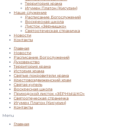
Территория храма
Игумен Платон (Кисурин)
Наше служение
Расписание Богослужений
Воскресная школа
Листок «Зёрнышко»
Святоотеческая страничка
Новости
Контакты
Главная
Новости
Расписание Богослужений
Духовенство
Территория храма
История храма
Святые покровители храма
Крестовоздвиженский храм
Святая купель
Воскресная школа
Приходской листок «ЗЁРНЫШКО»
Святоотеческая страничка
Игумен Платон (Кисурин)
Контакты
Menu
Главная