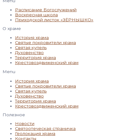
Menu
Расписание Богослужений
Воскресная школа
Приходской листок «ЗЁРНЫШКО»
О храме
История храма
Святые покровители храма
Святая купель
Духовенство
Территория храма
Крестовоздвиженский храм
Menu
История храма
Святые покровители храма
Святая купель
Духовенство
Территория храма
Крестовоздвиженский храм
Полезное
Новости
Святоотеческая страничка
Геолокация храма
Контакты