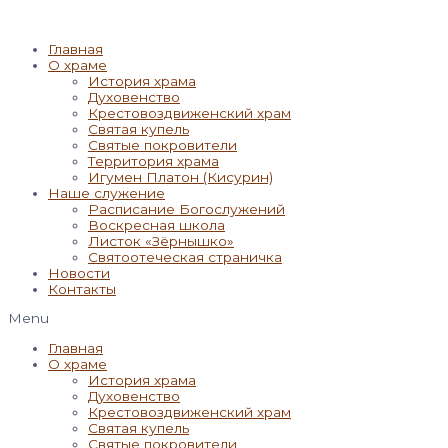
Главная
О храме
История храма
Духовенство
Крестовоздвиженский храм
Святая купель
Святые покровители
Территория храма
Игумен Платон (Кисурин)
Наше служение
Расписание Богослужений
Воскресная школа
Листок «Зёрнышко»
Святоотеческая страничка
Новости
Контакты
Menu
Главная
О храме
История храма
Духовенство
Крестовоздвиженский храм
Святая купель
Святые покровители