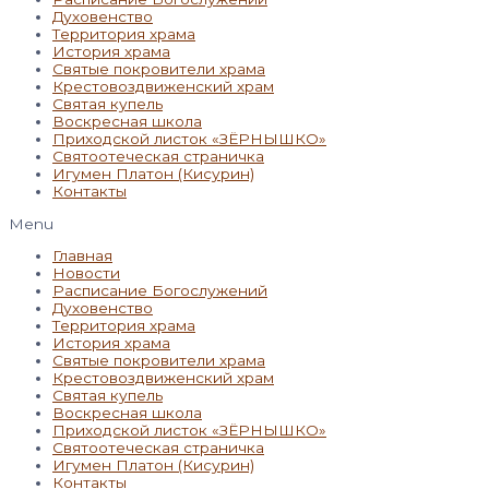
Духовенство
Территория храма
История храма
Святые покровители храма
Крестовоздвиженский храм
Святая купель
Воскресная школа
Приходской листок «ЗЁРНЫШКО»
Святоотеческая страничка
Игумен Платон (Кисурин)
Контакты
Menu
Главная
Новости
Расписание Богослужений
Духовенство
Территория храма
История храма
Святые покровители храма
Крестовоздвиженский храм
Святая купель
Воскресная школа
Приходской листок «ЗЁРНЫШКО»
Святоотеческая страничка
Игумен Платон (Кисурин)
Контакты