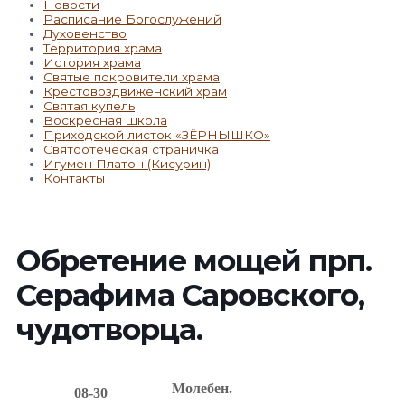
Новости
Расписание Богослужений
Духовенство
Территория храма
История храма
Святые покровители храма
Крестовоздвиженский храм
Святая купель
Воскресная школа
Приходской листок «ЗЁРНЫШКО»
Святоотеческая страничка
Игумен Платон (Кисурин)
Контакты
Обретение мощей прп.
Серафима Саровского,
чудотворца.
Молебен.
08-30