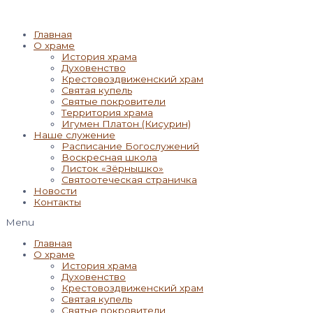
Главная
О храме
История храма
Духовенство
Крестовоздвиженский храм
Святая купель
Святые покровители
Территория храма
Игумен Платон (Кисурин)
Наше служение
Расписание Богослужений
Воскресная школа
Листок «Зёрнышко»
Святоотеческая страничка
Новости
Контакты
Menu
Главная
О храме
История храма
Духовенство
Крестовоздвиженский храм
Святая купель
Святые покровители