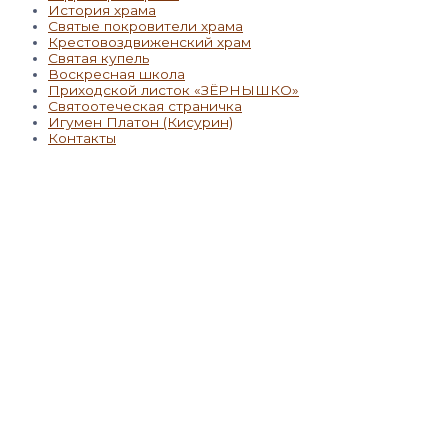
История храма
Святые покровители храма
Крестовоздвиженский храм
Святая купель
Воскресная школа
Приходской листок «ЗЁРНЫШКО»
Святоотеческая страничка
Игумен Платон (Кисурин)
Контакты