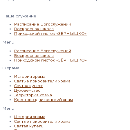
Наше служение
Расписание Богослужений
Воскресная школа
Приходской листок «ЗЁРНЫШКО»
Menu
Расписание Богослужений
Воскресная школа
Приходской листок «ЗЁРНЫШКО»
О храме
История храма
Святые покровители храма
Святая купель
Духовенство
Территория храма
Крестовоздвиженский храм
Menu
История храма
Святые покровители храма
Святая купель