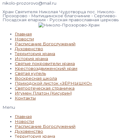
nikolo-prozorovo@mail.ru
Храм Святителя Николая Чудотворца пос. Николо-
Прозорово • Мытищинское благочиние • Сергиево-
Посадская епархия • Русская православная церковь
Главная
Новости
Расписание Богослужений
Духовенство
Территория храма
История храма
Святые покровители храма
Крестовоздвиженский храм
Святая купель
Воскресная школа
Приходской листок «ЗЁРНЫШКО»
Святоотеческая страничка
Игумен Платон (Кисурин)
Контакты
Menu
Главная
Новости
Расписание Богослужений
Духовенство
Территория храма