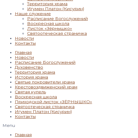
Территория храма
Игумен Платон (Кисурин)
Наше служение
Расписание Богослужений
Воскресная школа
Листок «Зёрнышко»
Святоотеческая страничка
Новости
Контакты
Главная
Новости
Расписание Богослужений
Духовенство
Территория храма
История храма
Святые покровители храма
Крестовоздвиженский храм
Святая купель
Воскресная школа
Приходской листок «ЗЁРНЫШКО»
Святоотеческая страничка
Игумен Платон (Кисурин)
Контакты
Menu
Главная