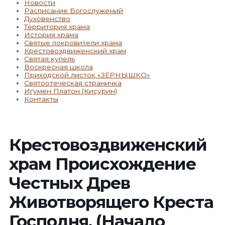
Новости
Расписание Богослужений
Духовенство
Территория храма
История храма
Святые покровители храма
Крестовоздвиженский храм
Святая купель
Воскресная школа
Приходской листок «ЗЁРНЫШКО»
Святоотеческая страничка
Игумен Платон (Кисурин)
Контакты
Крестовоздвиженский
храм Происхождение
Честных Древ
Животворящего Креста
Господня. (Начало