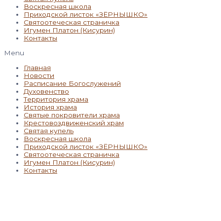
Воскресная школа
Приходской листок «ЗЁРНЫШКО»
Святоотеческая страничка
Игумен Платон (Кисурин)
Контакты
Menu
Главная
Новости
Расписание Богослужений
Духовенство
Территория храма
История храма
Святые покровители храма
Крестовоздвиженский храм
Святая купель
Воскресная школа
Приходской листок «ЗЁРНЫШКО»
Святоотеческая страничка
Игумен Платон (Кисурин)
Контакты