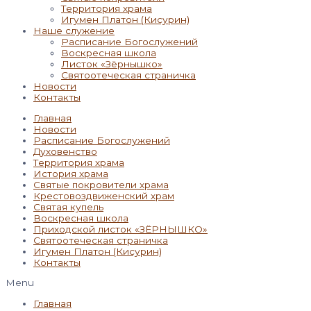
Территория храма
Игумен Платон (Кисурин)
Наше служение
Расписание Богослужений
Воскресная школа
Листок «Зёрнышко»
Святоотеческая страничка
Новости
Контакты
Главная
Новости
Расписание Богослужений
Духовенство
Территория храма
История храма
Святые покровители храма
Крестовоздвиженский храм
Святая купель
Воскресная школа
Приходской листок «ЗЁРНЫШКО»
Святоотеческая страничка
Игумен Платон (Кисурин)
Контакты
Menu
Главная