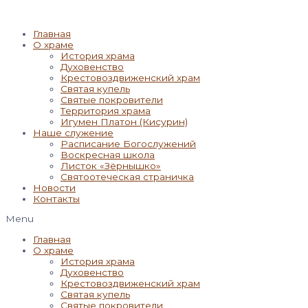
Главная
О храме
История храма
Духовенство
Крестовоздвиженский храм
Святая купель
Святые покровители
Территория храма
Игумен Платон (Кисурин)
Наше служение
Расписание Богослужений
Воскресная школа
Листок «Зёрнышко»
Святоотеческая страничка
Новости
Контакты
Menu
Главная
О храме
История храма
Духовенство
Крестовоздвиженский храм
Святая купель
Святые покровители