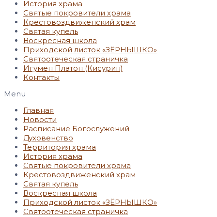
История храма
Святые покровители храма
Крестовоздвиженский храм
Святая купель
Воскресная школа
Приходской листок «ЗЁРНЫШКО»
Святоотеческая страничка
Игумен Платон (Кисурин)
Контакты
Menu
Главная
Новости
Расписание Богослужений
Духовенство
Территория храма
История храма
Святые покровители храма
Крестовоздвиженский храм
Святая купель
Воскресная школа
Приходской листок «ЗЁРНЫШКО»
Святоотеческая страничка