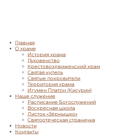
Главная
О храме
История храма
Духовенство
Крестовоздвиженский храм
Святая купель
Святые покровители
Территория храма
Игумен Платон (Кисурин)
Наше служение
Расписание Богослужений
Воскресная школа
Листок «Зёрнышко»
Святоотеческая страничка
Новости
Контакты