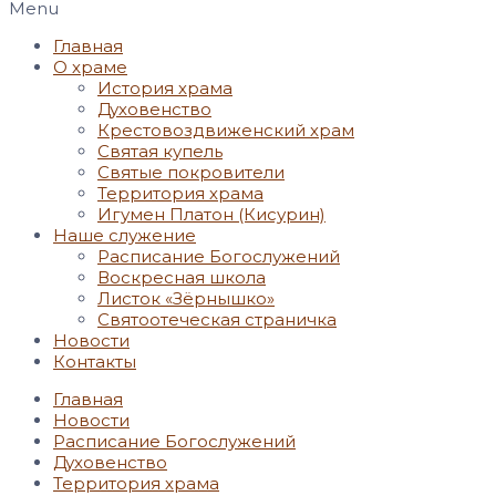
Menu
Главная
О храме
История храма
Духовенство
Крестовоздвиженский храм
Святая купель
Святые покровители
Территория храма
Игумен Платон (Кисурин)
Наше служение
Расписание Богослужений
Воскресная школа
Листок «Зёрнышко»
Святоотеческая страничка
Новости
Контакты
Главная
Новости
Расписание Богослужений
Духовенство
Территория храма