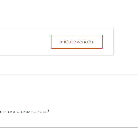
+ iCal экспорт
ные поля помечены
*