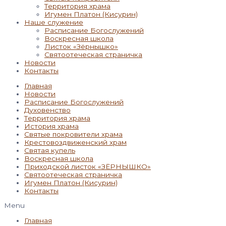
Территория храма
Игумен Платон (Кисурин)
Наше служение
Расписание Богослужений
Воскресная школа
Листок «Зёрнышко»
Святоотеческая страничка
Новости
Контакты
Главная
Новости
Расписание Богослужений
Духовенство
Территория храма
История храма
Святые покровители храма
Крестовоздвиженский храм
Святая купель
Воскресная школа
Приходской листок «ЗЁРНЫШКО»
Святоотеческая страничка
Игумен Платон (Кисурин)
Контакты
Menu
Главная