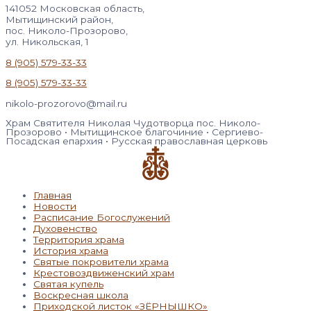
141052 Московская область,
Мытищинский район,
пос. Николо-Прозорово,
ул. Никольская, 1
8 (905) 579-33-33
8 (905) 579-33-33
nikolo-prozorovo@mail.ru
Храм Святителя Николая Чудотворца пос. Николо-
Прозорово • Мытищинское благочиние • Сергиево-
Посадская епархия • Русская православная церковь
Главная
Новости
Расписание Богослужений
Духовенство
Территория храма
История храма
Святые покровители храма
Крестовоздвиженский храм
Святая купель
Воскресная школа
Приходской листок «ЗЁРНЫШКО»