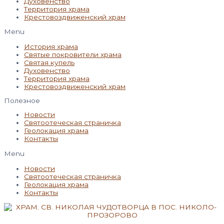
Духовенство
Территория храма
Крестовоздвиженский храм
Menu
История храма
Святые покровители храма
Святая купель
Духовенство
Территория храма
Крестовоздвиженский храм
Полезное
Новости
Святоотеческая страничка
Геолокация храма
Контакты
Menu
Новости
Святоотеческая страничка
Геолокация храма
Контакты