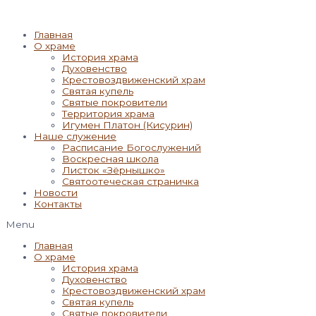
Главная
О храме
История храма
Духовенство
Крестовоздвиженский храм
Святая купель
Святые покровители
Территория храма
Игумен Платон (Кисурин)
Наше служение
Расписание Богослужений
Воскресная школа
Листок «Зёрнышко»
Святоотеческая страничка
Новости
Контакты
Menu
Главная
О храме
История храма
Духовенство
Крестовоздвиженский храм
Святая купель
Святые покровители