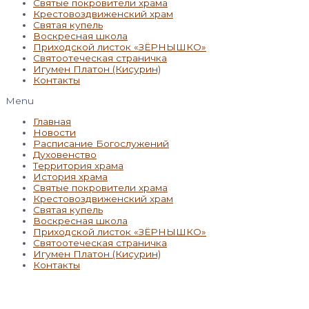
Святые покровители храма
Крестовоздвиженский храм
Святая купель
Воскресная школа
Приходской листок «ЗЁРНЫШКО»
Святоотеческая страничка
Игумен Платон (Кисурин)
Контакты
Menu
Главная
Новости
Расписание Богослужений
Духовенство
Территория храма
История храма
Святые покровители храма
Крестовоздвиженский храм
Святая купель
Воскресная школа
Приходской листок «ЗЁРНЫШКО»
Святоотеческая страничка
Игумен Платон (Кисурин)
Контакты