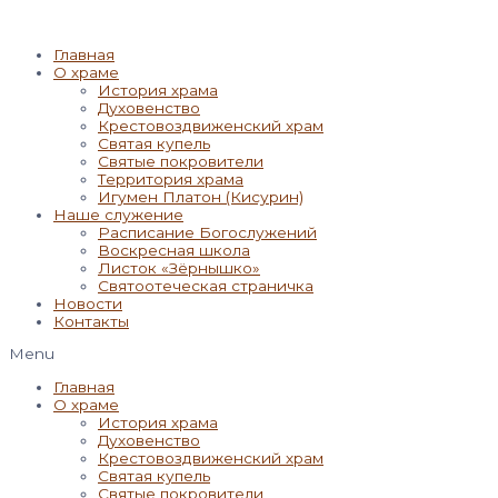
Главная
О храме
История храма
Духовенство
Крестовоздвиженский храм
Святая купель
Святые покровители
Территория храма
Игумен Платон (Кисурин)
Наше служение
Расписание Богослужений
Воскресная школа
Листок «Зёрнышко»
Святоотеческая страничка
Новости
Контакты
Menu
Главная
О храме
История храма
Духовенство
Крестовоздвиженский храм
Святая купель
Святые покровители