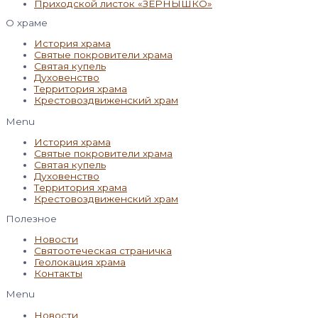
Приходской листок «ЗЁРНЫШКО»
О храме
История храма
Святые покровители храма
Святая купель
Духовенство
Территория храма
Крестовоздвиженский храм
Menu
История храма
Святые покровители храма
Святая купель
Духовенство
Территория храма
Крестовоздвиженский храм
Полезное
Новости
Святоотеческая страничка
Геолокация храма
Контакты
Menu
Новости