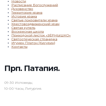
Новости
Расписание Богослужений
Духовенство
Территория храма
История храма
Святые покровители храма
Крестовоздвиженский храм
Святая купель
Воскресная школа
Приходской листок «ЗЁРНЫШКО»
Святоотеческая страничка
Игумен Платон (Кисурин)
Контакты
Прп. Патапия.
09-30 Исповедь;
10-00 Часы, Литургия.