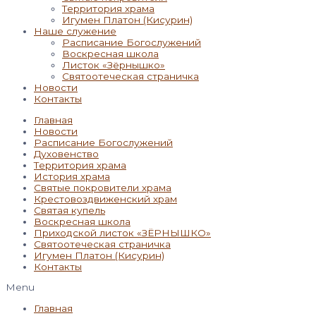
Территория храма
Игумен Платон (Кисурин)
Наше служение
Расписание Богослужений
Воскресная школа
Листок «Зёрнышко»
Святоотеческая страничка
Новости
Контакты
Главная
Новости
Расписание Богослужений
Духовенство
Территория храма
История храма
Святые покровители храма
Крестовоздвиженский храм
Святая купель
Воскресная школа
Приходской листок «ЗЁРНЫШКО»
Святоотеческая страничка
Игумен Платон (Кисурин)
Контакты
Menu
Главная