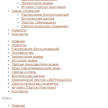
Территория храма
Игумен Платон (Кисурин)
Наше служение
Расписание Богослужений
Воскресная школа
Листок «Зёрнышко»
Святоотеческая страничка
Новости
Контакты
Главная
Новости
Расписание Богослужений
Духовенство
Территория храма
История храма
Святые покровители храма
Крестовоздвиженский храм
Святая купель
Воскресная школа
Приходской листок «ЗЁРНЫШКО»
Святоотеческая страничка
Игумен Платон (Кисурин)
Контакты
Menu
Главная