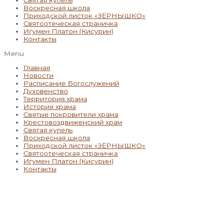
Воскресная школа
Приходской листок «ЗЁРНЫШКО»
Святоотеческая страничка
Игумен Платон (Кисурин)
Контакты
Menu
Главная
Новости
Расписание Богослужений
Духовенство
Территория храма
История храма
Святые покровители храма
Крестовоздвиженский храм
Святая купель
Воскресная школа
Приходской листок «ЗЁРНЫШКО»
Святоотеческая страничка
Игумен Платон (Кисурин)
Контакты