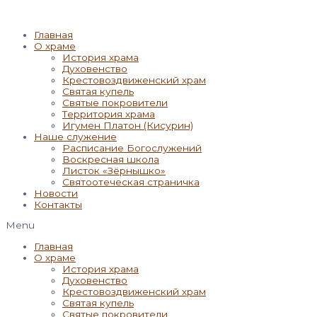
Главная
О храме
История храма
Духовенство
Крестовоздвиженский храм
Святая купель
Святые покровители
Территория храма
Игумен Платон (Кисурин)
Наше служение
Расписание Богослужений
Воскресная школа
Листок «Зёрнышко»
Святоотеческая страничка
Новости
Контакты
Menu
Главная
О храме
История храма
Духовенство
Крестовоздвиженский храм
Святая купель
Святые покровители