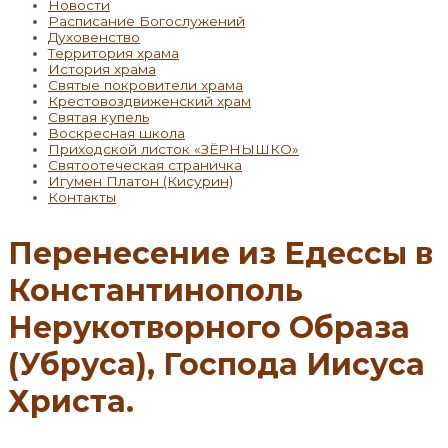
Новости
Расписание Богослужений
Духовенство
Территория храма
История храма
Святые покровители храма
Крестовоздвиженский храм
Святая купель
Воскресная школа
Приходской листок «ЗЁРНЫШКО»
Святоотеческая страничка
Игумен Платон (Кисурин)
Контакты
Перенесение из Едессы в
Константинополь
Нерукотворного Образа
(Убруса), Господа Иисуса
Христа.