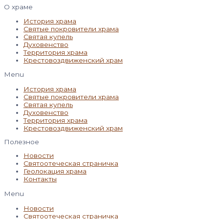
О храме
История храма
Святые покровители храма
Святая купель
Духовенство
Территория храма
Крестовоздвиженский храм
Menu
История храма
Святые покровители храма
Святая купель
Духовенство
Территория храма
Крестовоздвиженский храм
Полезное
Новости
Святоотеческая страничка
Геолокация храма
Контакты
Menu
Новости
Святоотеческая страничка