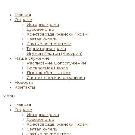
Главная
О храме
История храма
Духовенство
Крестовоздвиженский храм
Святая купель
Святые покровители
Территория храма
Игумен Платон (Кисурин)
Наше служение
Расписание Богослужений
Воскресная школа
Листок «Зёрнышко»
Святоотеческая страничка
Новости
Контакты
Menu
Главная
О храме
История храма
Духовенство
Крестовоздвиженский храм
Святая купель
Святые покровители