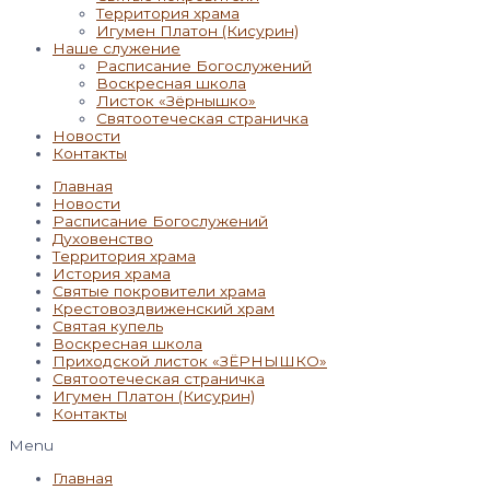
Территория храма
Игумен Платон (Кисурин)
Наше служение
Расписание Богослужений
Воскресная школа
Листок «Зёрнышко»
Святоотеческая страничка
Новости
Контакты
Главная
Новости
Расписание Богослужений
Духовенство
Территория храма
История храма
Святые покровители храма
Крестовоздвиженский храм
Святая купель
Воскресная школа
Приходской листок «ЗЁРНЫШКО»
Святоотеческая страничка
Игумен Платон (Кисурин)
Контакты
Menu
Главная