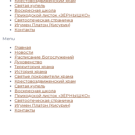
Крестовоздвиженский храм
Святая купель
Воскресная школа
Приходской листок «ЗЁРНЫШКО»
Святоотеческая страничка
Игумен Платон (Кисурин)
Контакты
Menu
Главная
Новости
Расписание Богослужений
Духовенство
Территория храма
История храма
Святые покровители храма
Крестовоздвиженский храм
Святая купель
Воскресная школа
Приходской листок «ЗЁРНЫШКО»
Святоотеческая страничка
Игумен Платон (Кисурин)
Контакты