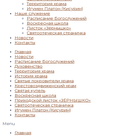
Территория храма
Игумен Платон (Кисурин)
Наше служение
Расписание Богослужений
Воскресная школа
Листок «Зёрнышко»
Святоотеческая страничка
Новости
Контакты
Главная
Новости
Расписание Богослужений
Духовенство
Территория храма
История храма
Святые покровители храма
Крестовоздвиженский храм
Святая купель
Воскресная школа
Приходской листок «ЗЁРНЫШКО»
Святоотеческая страничка
Игумен Платон (Кисурин)
Контакты
Menu
Главная