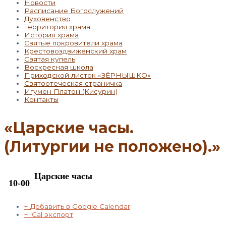
Новости
Расписание Богослужений
Духовенство
Территория храма
История храма
Святые покровители храма
Крестовоздвиженский храм
Святая купель
Воскресная школа
Приходской листок «ЗЁРНЫШКО»
Святоотеческая страничка
Игумен Платон (Кисурин)
Контакты
«Царские часы.
(Литургии не положено).»
Царские часы
10-00
+ Добавить в Google Calendar
+ iCal экспорт