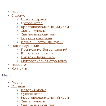
Главная
О храме
История храма
Духовенство
Крестовоздвиженский храм
Святая купель
Святые покровители
Территория храма
Игумен Платон (Кисурин)
Наше служение
Расписание Богослужений
Воскресная школа
Листок «Зёрнышко»
Святоотеческая страничка
Новости
Контакты
Menu
Главная
О храме
История храма
Духовенство
Крестовоздвиженский храм
Святая купель
Святые покровители