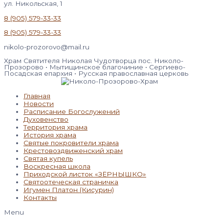
ул. Никольская, 1
8 (905) 579-33-33
8 (905) 579-33-33
nikolo-prozorovo@mail.ru
Храм Святителя Николая Чудотворца пос. Николо-
Прозорово • Мытищинское благочиние • Сергиево-
Посадская епархия • Русская православная церковь
Главная
Новости
Расписание Богослужений
Духовенство
Территория храма
История храма
Святые покровители храма
Крестовоздвиженский храм
Святая купель
Воскресная школа
Приходской листок «ЗЁРНЫШКО»
Святоотеческая страничка
Игумен Платон (Кисурин)
Контакты
Menu